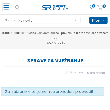
0
0
Filteri
Sortiraj
CLICK & COLLECT Platite karticom online i preuzmite u prodavnici po vašem
izboru
SAZNAJTE VIŠE
SPRAVE ZA VJEŽBANJE
Obriši sve
0
proizvoda
Za izabrane kriterijume nisu pronađeni proizvodi!