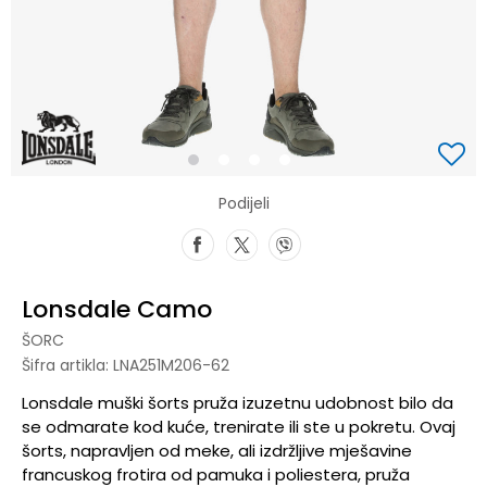
1
2
3
4
Podijeli
Lonsdale Camo
ŠORC
Šifra artikla:
LNA251M206-62
Lonsdale muški šorts pruža izuzetnu udobnost bilo da
se odmarate kod kuće, trenirate ili ste u pokretu. Ovaj
šorts, napravljen od meke, ali izdržljive mješavine
francuskog frotira od pamuka i poliestera, pruža