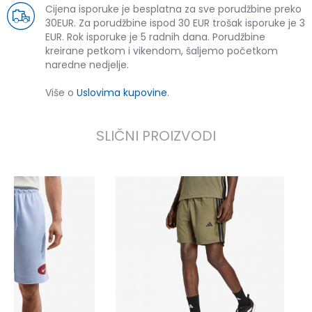
Cijena isporuke je besplatna za sve porudžbine preko
30EUR. Za porudžbine ispod 30 EUR trošak isporuke je 3
EUR. Rok isporuke je 5 radnih dana. Porudžbine
kreirane petkom i vikendom, šaljemo početkom
naredne nedjelje.
Više o
Uslovima kupovine
.
SLIČNI PROIZVODI
a
2
2