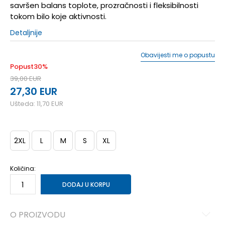
savršen balans toplote, prozračnosti i fleksibilnosti
tokom bilo koje aktivnosti.
Detaljnije
Obavijesti me o popustu
Popust
30
%
39,00
EUR
27,30
EUR
Ušteda:
11,70
EUR
2XL
L
M
S
XL
Količina:
DODAJ U KORPU
O PROIZVODU