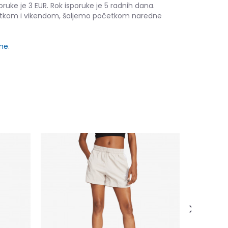
oruke je 3 EUR. Rok isporuke je 5 radnih dana.
etkom i vikendom, šaljemo početkom naredne
ine
.
Umbro Trai
15,00
EUR