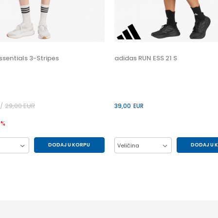
ssentials 3-Stripes
adidas RUN ESS 21 S
29,00
EUR
39,00
EUR
0
%
DODAJ U KORPU
DODAJ U 
Veličina
S
XS
L
M
S