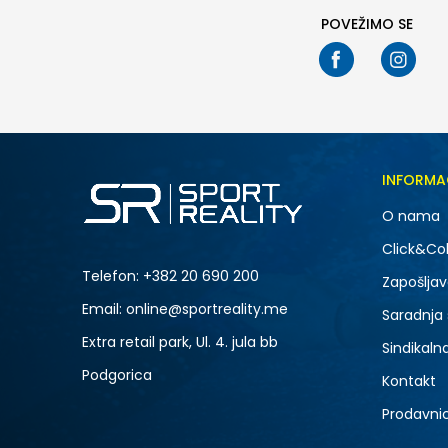
POVEŽIMO SE
INFORMA
O nama
Click&Col
Telefon:
+382 20 690 200
Zapošljav
Email: online@sportreality.me
Saradnja
Extra retail park, Ul. 4. jula bb
Sindikaln
Podgorica
Kontakt
Prodavni