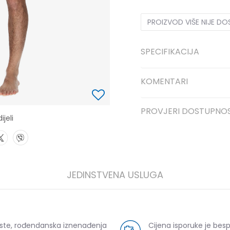
PROIZVOD VIŠE NIJE D
SPECIFIKACIJA
KOMENTARI
PROVJERI DOSTUPNO
ijeli
JEDINSTVENA USLUGA
uste, rođendanska iznenađenja
Cijena isporuke je bes