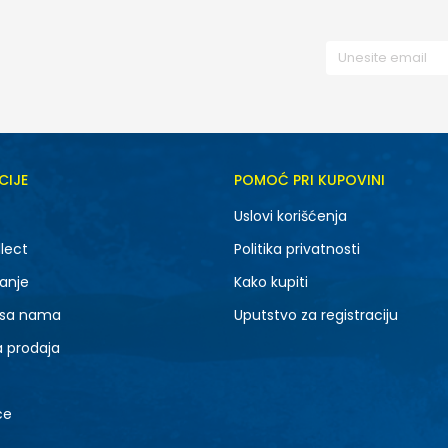
CIJE
POMOĆ PRI KUPOVINI
Uslovi korišćenja
lect
Politika privatnosti
anje
Kako kupiti
 sa nama
Uputstvo za registraciju
a prodaja
ce