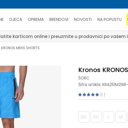
NE
DJECA
OPREMA
BRENDOVI
NOVOSTI
NA POPUSTU
atite karticom online i preuzmite u prodavnici po vašem 
s KRONOS MENS SHORTS
Kronos KRONOS
ŠORC
Šifra artikla:
KRA251M298
1
2XL
3XL
L
M