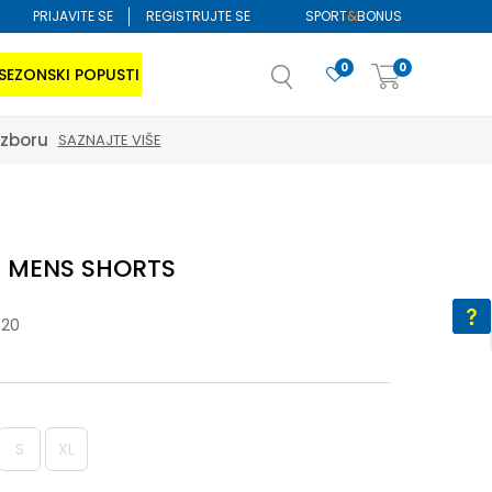
PRIJAVITE SE
REGISTRUJTE SE
SPORT
&
BONUS
0
0
SEZONSKI POPUSTI
izboru
SAZNAJTE VIŠE
 MENS SHORTS
-20
S
XL