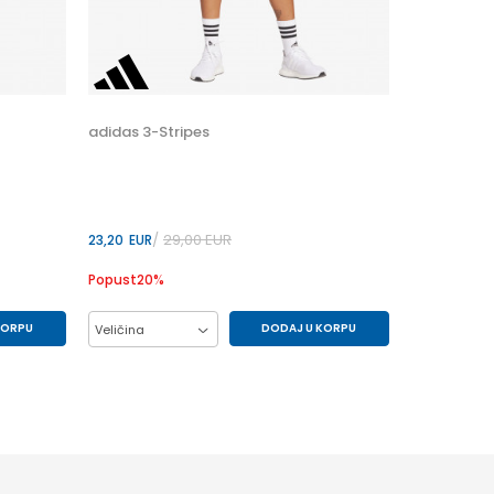
Veličina
11/12
adidas 3-Stripes
29,00
EUR
23,20
EUR
Popust
20
%
KORPU
DODAJ U KORPU
Veličina
M
S
XS