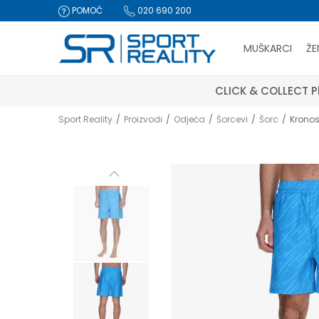
POMOĆ
020 690 200
MUŠKARCI
ŽE
CLICK & COLLECT Pl
Sport Reality
Proizvodi
Odjeća
Šorcevi
Šorc
Krono