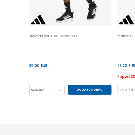
 U KORPU
S
adidas WE BAS 3SWV SH
adidas E
35,00
EUR
23,20
EUR
Popust
2
DODAJ U KORPU
Veličina
Veličina
L 7
M 7
XL7
2XL7
M