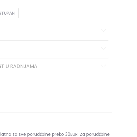
OSTUPAN
ST U RADNJAMA
platna za sve porudžbine preko 30EUR. Za porudžbine