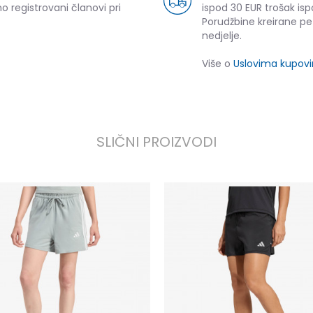
o registrovani članovi pri
ispod 30 EUR trošak isp
Porudžbine kreirane p
nedjelje.
Više o
Uslovima kupov
SLIČNI PROIZVODI