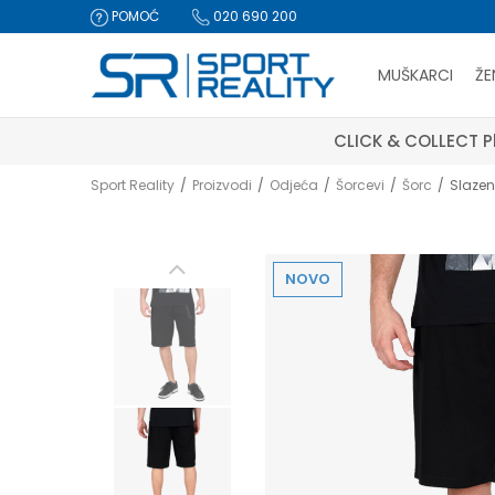
POMOĆ
020 690 200
MUŠKARCI
ŽE
T Platite karticom online i preuzmite u prodavnici po va
Sport Reality
Proizvodi
Odjeća
Šorcevi
Šorc
Slazen
NOVO