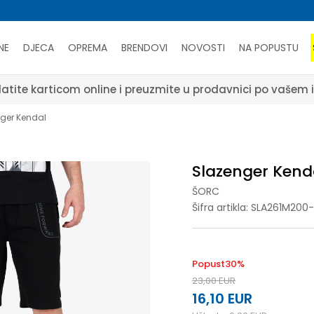
NE
DJECA
OPREMA
BRENDOVI
NOVOSTI
NA POPUSTU
šem izboru
SAZNAJTE VIŠE
ger Kendal
Slazenger Kend
ŠORC
Šifra artikla:
SLA261M200-
Popust
30
%
23,00
EUR
16,10
EUR