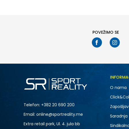
POVEŽIMO SE
INFORMA
O nama
Click&Col
Telefon:
+382 20 690 200
Zapošljav
Email: online@sportreality.me
Saradnja
Extra retail park, Ul. 4. jula bb
Sindikaln