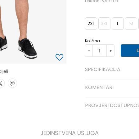
Ušteda:
6,90
EUR
2XL
3XL
L
M
Količina:
SPECIFIKACIJA
ijeli
KOMENTARI
PROVJERI DOSTUPNO
JEDINSTVENA USLUGA