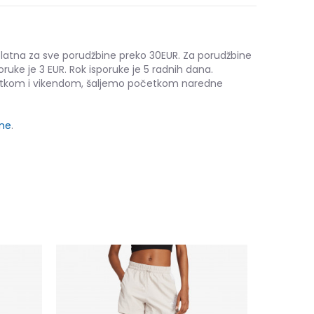
platna za sve porudžbine preko 30EUR. Za porudžbine
oruke je 3 EUR. Rok isporuke je 5 radnih dana.
etkom i vikendom, šaljemo početkom naredne
ine
.
Umbro Trai