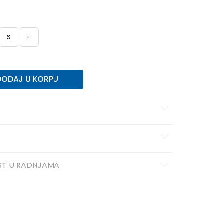
S
XL
DODAJ U KORPU
ST U RADNJAMA