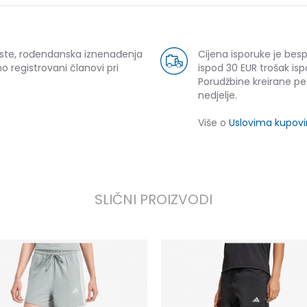
uste, rođendanska iznenađenja
Cijena isporuke je bes
o registrovani članovi pri
ispod 30 EUR trošak isp
Porudžbine kreirane p
nedjelje.
Više o
Uslovima kupov
SLIČNI PROIZVODI