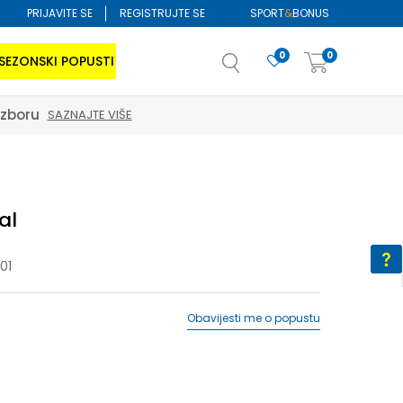
PRIJAVITE SE
REGISTRUJTE SE
SPORT
&
BONUS
0
0
SEZONSKI POPUSTI
al
01
Obavijesti me o popustu