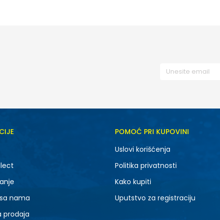
CIJE
POMOĆ PRI KUPOVINI
Uslovi korišćenja
lect
Politika privatnosti
anje
Kako kupiti
 sa nama
Uputstvo za registraciju
a prodaja