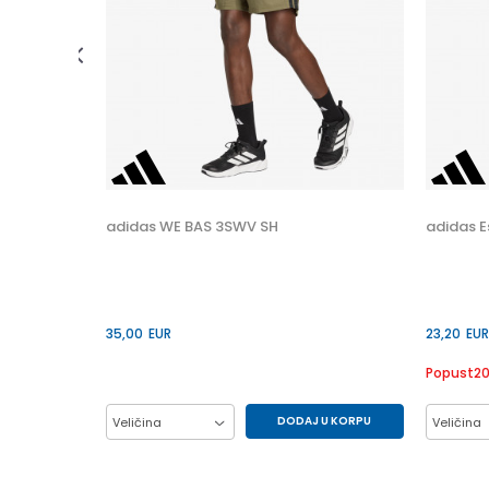
 U KORPU
S
adidas WE BAS 3SWV SH
adidas E
35,00
EUR
23,20
EUR
Popust
2
DODAJ U KORPU
Veličina
Veličina
L 7
M 7
XL7
2XL7
M