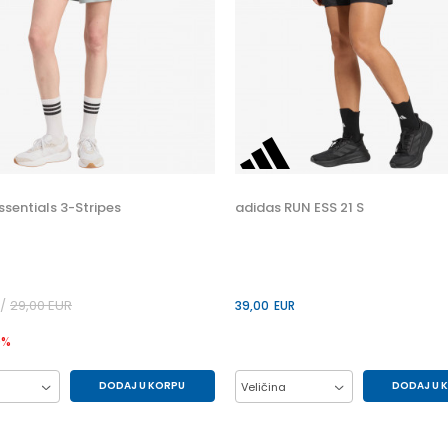
ssentials 3-Stripes
adidas RUN ESS 21 S
29,00
EUR
39,00
EUR
0
%
DODAJ U KORPU
DODAJ U 
Veličina
S
XS
L
M
S