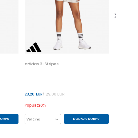
15,00
EUR
Veličina
11/12
adidas 3-Stripes
29,00
EUR
23,20
EUR
Popust
20
%
KORPU
DODAJ U KORPU
Veličina
M
S
XS