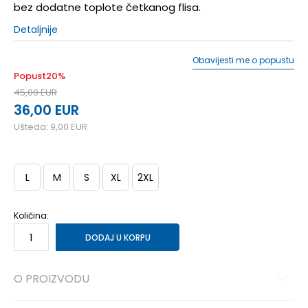
bez dodatne toplote četkanog flisa.
Detaljnije
Obavijesti me o popustu
Popust
20
%
45,00
EUR
36,00
EUR
Ušteda:
9,00
EUR
L
M
S
XL
2XL
Količina:
DODAJ U KORPU
O PROIZVODU