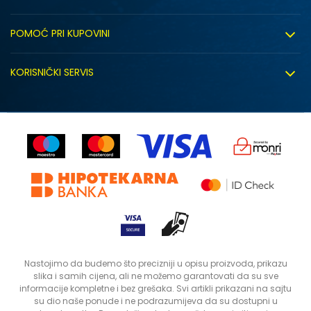
O nama
POMOĆ PRI KUPOVINI
Click&Collect
Uslovi korišćenja
Zapošljavanje
KORISNIČKI SERVIS
Politika privatnosti
Saradnja sa nama
Isporuka
Kako kupiti
Sindikalna prodaja
Zamjena artikla
Uputstvo za registraciju
Kontakt
Reklamacije
Prodavnice
Povrat robe i povrat sredstava
Status porudžbine
Nastojimo da budemo što precizniji u opisu proizvoda, prikazu
slika i samih cijena, ali ne možemo garantovati da su sve
informacije kompletne i bez grešaka. Svi artikli prikazani na sajtu
su dio naše ponude i ne podrazumijeva da su dostupni u