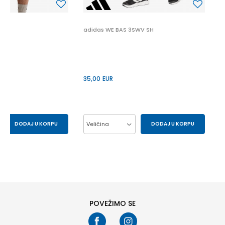
adidas WE BAS 3SWV SH
35,00
EUR
DODAJ U KORPU
Veličina
DODAJ U KORPU
M
S
L 7
M 7
XL7
2XL7
POVEŽIMO SE