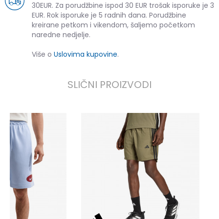
30EUR. Za porudžbine ispod 30 EUR trošak isporuke je 3
EUR. Rok isporuke je 5 radnih dana. Porudžbine
kreirane petkom i vikendom, šaljemo početkom
naredne nedjelje.
Više o
Uslovima kupovine
.
SLIČNI PROIZVODI
a
2
2
P