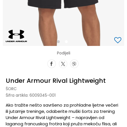
1
2
Podijeli
Under Armour Rival Lightweight
ŠORC
Šifra artikla:
6009345-001
Ako tražite nešto savršeno za prohladne ljetne večeri
ili jutarnje treninge, odaberite muški šorts za trening
Under Armour Rival Lightweight – napravljen od
laganog francuskog frotira koji pruža mekoću flisa, ali