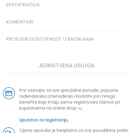
SPECIFIKACIJA
KOMENTARI
PROVJERI DOSTUPNOST U RADNJAMA
JEDINSTVENA USLUGA
Prvi saznajte za sve specijalne ponude, popuste,
rođendanska iznenađenja i koristite još mnogo
benefita koje imaju samo registrovani članovi pri
kupovinama na online shop-u.
Uputstvo za registraciju
.
Cijena isporuke je besplatna za sve porudžbine preko