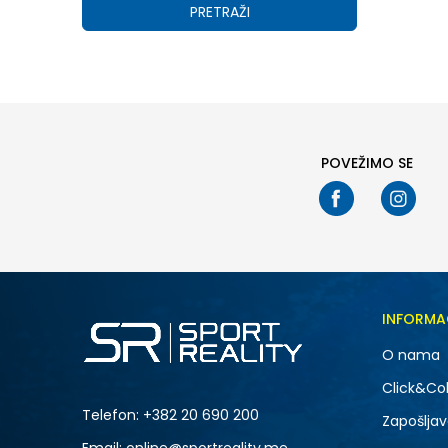
PRETRAŽI
POVEŽIMO SE
INFORMA
O nama
Click&Col
Telefon:
+382 20 690 200
Zapošljav