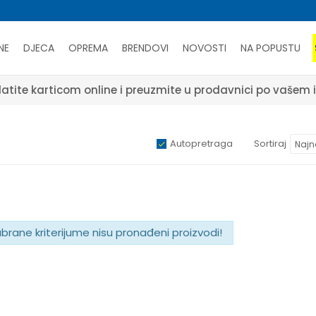
NE
DJECA
OPREMA
BRENDOVI
NOVOSTI
NA POPUSTU
atite karticom online i preuzmite u prodavnici po vašem 
a
Autopretraga
Sortiraj
abrane kriterijume nisu pronađeni proizvodi!