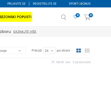
PRIJAVITE SE
REGISTRUJTE SE
SPORT
&
BONUS
0
0
SEZONSKI POPUSTI
izboru
SAZNAJTE VIŠE
Prikaži
po strani
0
proizvoda
Obriši sve