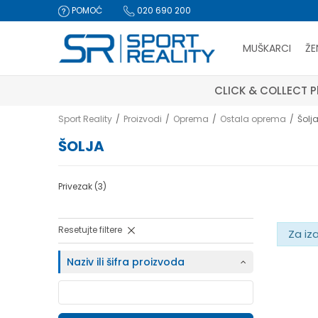
POMOĆ
020 690 200
MUŠKARCI
ŽE
CLICK & COLLECT Pl
Sport Reality
Proizvodi
Oprema
Ostala oprema
Šolj
ŠOLJA
Privezak
(3)
Resetujte filtere
Za iz
Naziv ili šifra proizvoda