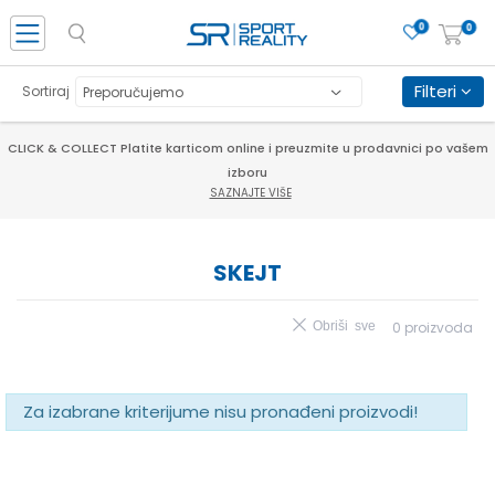
0
0
Filteri
Sortiraj
CLICK & COLLECT Platite karticom online i preuzmite u prodavnici po vašem
izboru
SAZNAJTE VIŠE
SKEJT
Obriši sve
0
proizvoda
Za izabrane kriterijume nisu pronađeni proizvodi!