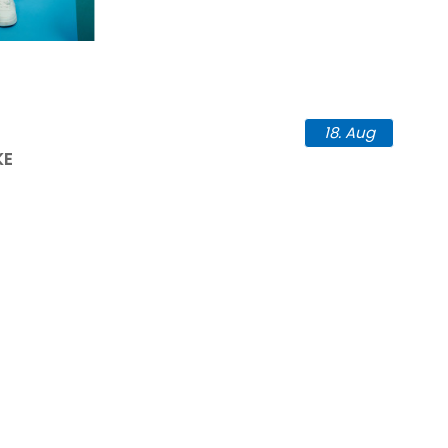
18.
Aug
KE