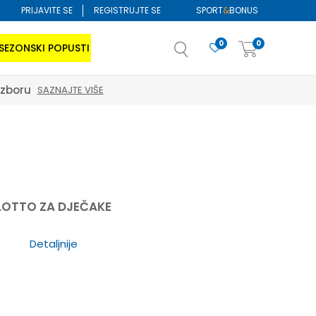
PRIJAVITE SE
REGISTRUJTE SE
SPORT
&
BONUS
0
0
SEZONSKI POPUSTI
izboru
SAZNAJTE VIŠE
LOTTO ZA DJEČAKE
Detaljnije