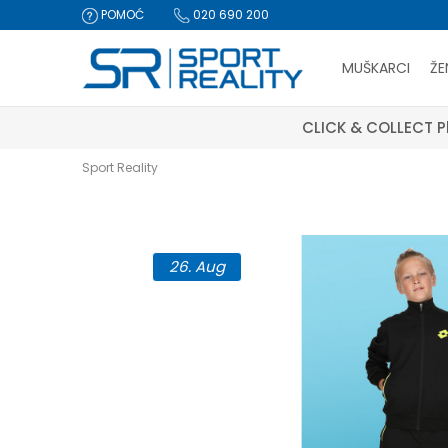
POMOĆ
020 690 200
MUŠKARCI
ŽE
CLICK & COLLECT Pl
Sport Reality
26.
Aug