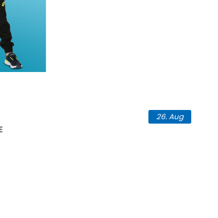
26.
Aug
E