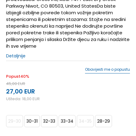
Parkway Niwot, CO 80503, United StatesDa biste
izbjegli ozbiljne povrede tokom vožnje pokretim
stepenicama ili pokretnim stazama: Stojte na sredini
stepenika okrenuti ka naprijed Ne dodirujte površine
pored pokretne trake ili stepenika Pažljivo koračajte
prilikom penjanja i silaska Držite djecu za ruku i nadzirite
ih sve vrijeme
Detaljnije
Obavijesti me o popustu
Popust
40
%
45,00
EUR
27,00
EUR
Ušteda:
18,00
EUR
29-30
30-31
32-33
33-34
34-35
28-29