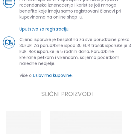
rođendanska iznenađenja i koristite još mnogo
benefita koje imaju samo registrovani članovi pri
kupovinama na online shop-u.
Uputstvo za registraciju
.
Cijena isporuke je besplatna za sve porudžbine preko
30EUR. Za porudžbine ispod 30 EUR trošak isporuke je 3
EUR. Rok isporuke je 5 radnih dana. Porudžbine
kreirane petkom i vikendom, šaljemo početkom
naredne nedjelje.
Više o
Uslovima kupovine
.
SLIČNI PROIZVODI
N