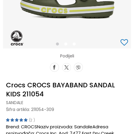
1
2
3
Podijeli
Crocs CROCS BAYABAND SANDAL
KIDS 211054
SANDALE
Šifra artikla:
211054-309
2
Brend: CROCSNaziv proizvoda: SandaleAdresa
proizvođača: Crocs Inc, Aod: 7477 East Dry Creek