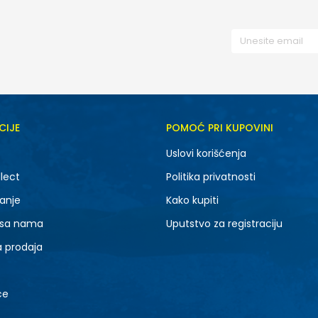
CIJE
POMOĆ PRI KUPOVINI
Uslovi korišćenja
lect
Politika privatnosti
anje
Kako kupiti
 sa nama
Uputstvo za registraciju
a prodaja
ce