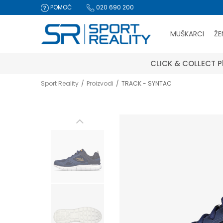
POMOĆ
020 690 200
MUŠKARCI
ŽE
CLICK & COLLECT Pl
Sport Reality
Proizvodi
TRACK - SYNTAC