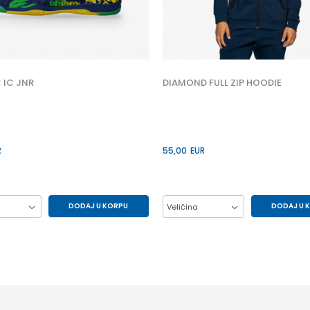
 IC JNR
DIAMOND FULL ZIP HOODIE
R
55,00
EUR
DODAJ U KORPU
DODAJ U 
Veličina
33
34
35
L
M
XL
37
38
39