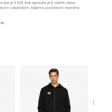
oruke je 3 EUR. Rok isporuke je 5 radnih dana.
etkom i vikendom, šaljemo početkom naredne
ine
.
PRO TRAIN
59,00
EUR