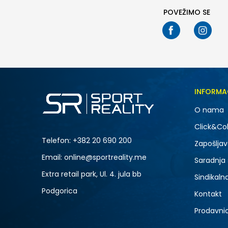
POVEŽIMO SE
INFORMA
O nama
Click&Col
Telefon:
+382 20 690 200
Zapošljav
Email: online@sportreality.me
Saradnja
Extra retail park, Ul. 4. jula bb
Sindikaln
Podgorica
Kontakt
Prodavni