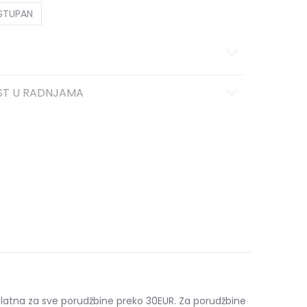
OSTUPAN
ST U RADNJAMA
platna za sve porudžbine preko 30EUR. Za porudžbine