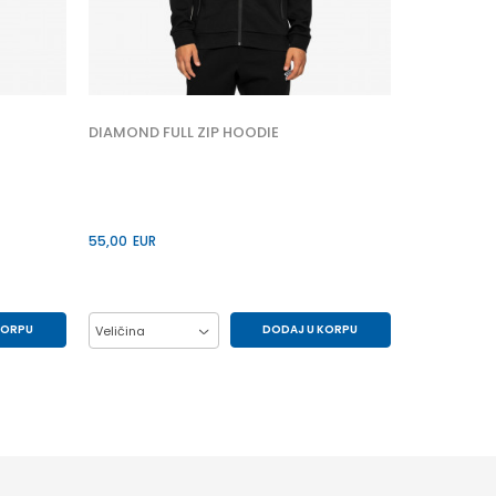
Veličina
2XL
XL
DIAMOND FULL ZIP HOODIE
55,00
EUR
KORPU
DODAJ U KORPU
Veličina
L
M
XL