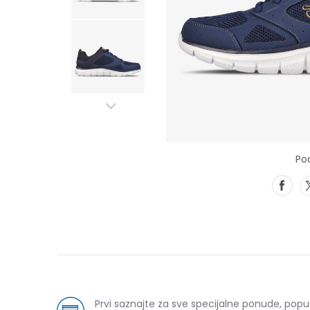
Pod
Prvi saznajte za sve specijalne ponude, pop