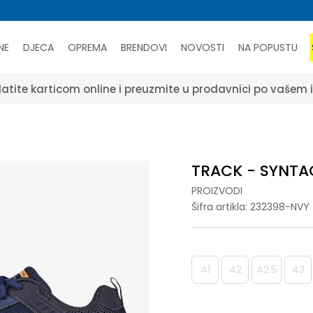
NE
DJECA
OPREMA
BRENDOVI
NOVOSTI
NA POPUSTU
atite karticom online i preuzmite u prodavnici po vašem 
TRACK - SYNTA
PROIZVODI
Šifra artikla:
232398-NVY
41
42
42.5
43