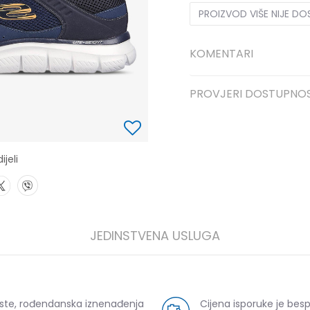
PROIZVOD VIŠE NIJE D
KOMENTARI
PROVJERI DOSTUPNO
ijeli
JEDINSTVENA USLUGA
uste, rođendanska iznenađenja
Cijena isporuke je bes