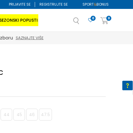
PRIJAVITE SE
REGISTRUJTE SE
SPORT
&
BONUS
0
0
SEZONSKI POPUSTI
izboru
SAZNAJTE VIŠE
C
44
45
46
47.5