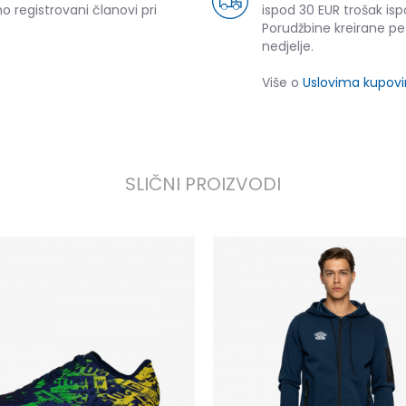
o registrovani članovi pri
ispod 30 EUR trošak isp
Porudžbine kreirane p
nedjelje.
Više o
Uslovima kupov
SLIČNI PROIZVODI