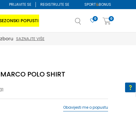
PRIJAVITE SE
REGISTRUJTE SE
SPORT
&
BONUS
0
0
SEZONSKI POPUSTI
izboru
SAZNAJTE VIŠE
i MARCO POLO SHIRT
31
Obavijesti me o popustu