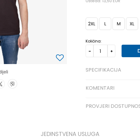
Ušteda:
13,50
EUR
2XL
L
M
XL
Količina:
SPECIFIKACIJA
ijeli
KOMENTARI
PROVJERI DOSTUPNO
JEDINSTVENA USLUGA