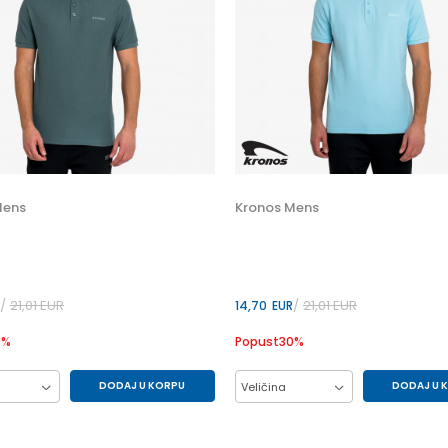
Mens
Kronos Mens
21,01
EUR
21,01
EUR
14,70
EUR
0
%
Popust
30
%
DODAJ U KORPU
DODAJ U 
Veličina
L
M
XL
2XL
3XL
L