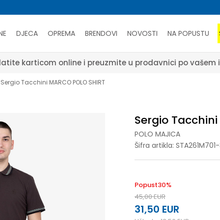
NE
DJECA
OPREMA
BRENDOVI
NOVOSTI
NA POPUSTU
atite karticom online i preuzmite u prodavnici po vašem 
Sergio Tacchini MARCO POLO SHIRT
Sergio Tacchin
POLO MAJICA
Šifra artikla:
STA261M701-
Popust
30
%
45,00
EUR
31,50
EUR