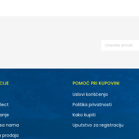
S
S
XL
CIJE
POMOĆ PRI KUPOVINI
Uslovi korišćenja
lect
Politika privatnosti
anje
Kako kupiti
 sa nama
Uputstvo za registraciju
a prodaja