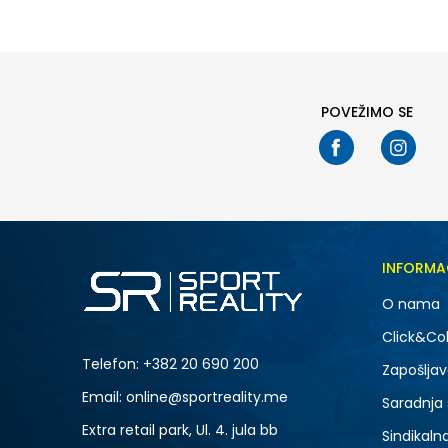
XL
3XL
3XL
POVEŽIMO SE
INFORMA
O nama
Click&Col
Telefon:
+382 20 690 200
Zapošljav
Email: online@sportreality.me
Saradnja
Extra retail park, Ul. 4. jula bb
Sindikaln