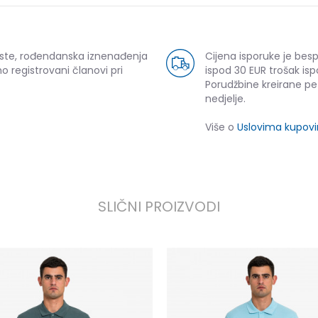
uste, rođendanska iznenađenja
Cijena isporuke je bes
o registrovani članovi pri
ispod 30 EUR trošak isp
Porudžbine kreirane p
nedjelje.
Više o
Uslovima kupov
SLIČNI PROIZVODI