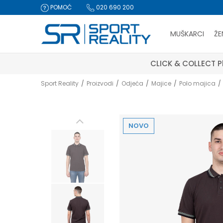
POMOĆ
020 690 200
MUŠKARCI
ŽE
CLICK & COLLECT Pl
Sport Reality
Proizvodi
Odjeća
Majice
Polo majica
NOVO