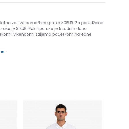
platna za sve porudžbine preko 30EUR. Za porudžbine
oruke je 3 EUR. Rok isporuke je 5 radnih dana.
etkom i vikendom, šaljemo početkom naredne
ine
.
NOVO
Sergio Tac