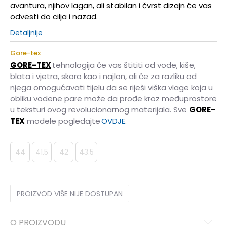
avantura, njihov lagan, ali stabilan i čvrst dizajn će vas
odvesti do cilja i nazad.
Detaljnije
Gore-tex
GORE-TEX
tehnologija će vas štititi od vode, kiše,
blata i vjetra, skoro kao i najlon, ali će za razliku od
njega omogućavati tijelu da se riješi viška vlage koja u
obliku vodene pare može da prođe kroz međuprostore
u teksturi ovog revolucionarnog materijala. Sve
GORE-
TEX
modele pogledajte
OVDJE
.
44
41.5
42
43.5
PROIZVOD VIŠE NIJE DOSTUPAN
O PROIZVODU