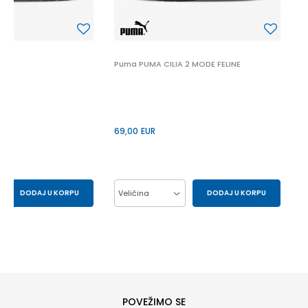
 2
Puma PUMA CILIA 2 MODE FELINE
69,00
EUR
DODAJ U KORPU
Veličina
DODAJ U KORPU
43
44
37
38
39
40
41
POVEŽIMO SE