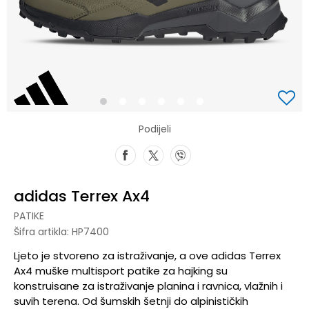
1
2
3
4
5
6
Podijeli
adidas Terrex Ax4
PATIKE
Šifra artikla:
HP7400
Ljeto je stvoreno za istraživanje, a ove adidas Terrex
Ax4 muške multisport patike za hajking su
konstruisane za istraživanje planina i ravnica, vlažnih i
suvih terena. Od šumskih šetnji do alpinističkih