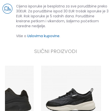
Cijena isporuke je besplatna za sve porudžbine preko
30EUR. Za porudžbine ispod 30 EUR trošak isporuke je 3
EUR. Rok isporuke je 5 radnih dana. Porudžbine
kreirane petkom i vikendom, šaljemo početkom
naredne nedjelje.
Više o
Uslovima kupovine
.
SLIČNI PROIZVODI
P
6