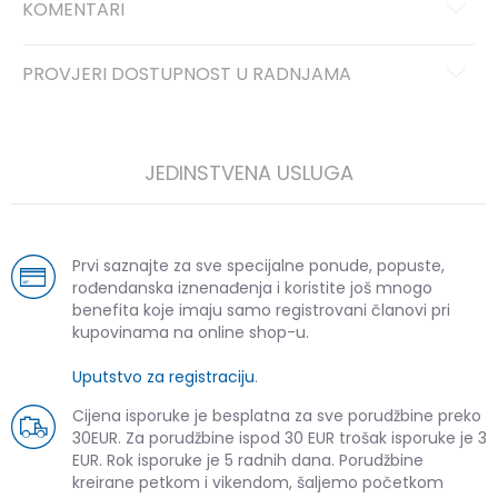
KOMENTARI
PROVJERI DOSTUPNOST U RADNJAMA
JEDINSTVENA USLUGA
Prvi saznajte za sve specijalne ponude, popuste,
rođendanska iznenađenja i koristite još mnogo
benefita koje imaju samo registrovani članovi pri
kupovinama na online shop-u.
Uputstvo za registraciju
.
Cijena isporuke je besplatna za sve porudžbine preko
30EUR. Za porudžbine ispod 30 EUR trošak isporuke je 3
EUR. Rok isporuke je 5 radnih dana. Porudžbine
kreirane petkom i vikendom, šaljemo početkom