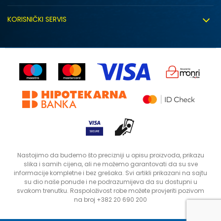
Click&Collect
Uslovi korišćenja
Zapošljavanje
KORISNIČKI SERVIS
Politika privatnosti
Saradnja sa nama
Isporuka
Kako kupiti
Sindikalna prodaja
Zamjena artikla
Uputstvo za registraciju
Kontakt
Reklamacije
Prodavnice
Povrat robe i povrat sredstava
Status porudžbine
Nastojimo da budemo što precizniji u opisu proizvoda, prikazu
slika i samih cijena, ali ne možemo garantovati da su sve
informacije kompletne i bez grešaka. Svi artikli prikazani na sajtu
su dio naše ponude i ne podrazumijeva da su dostupni u
svakom trenutku. Raspoloživost robe možete provjeriti pozivom
na broj +382 20 690 200