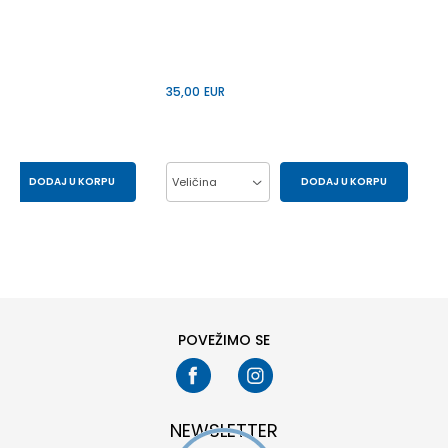
35,00
EUR
DODAJ U KORPU
Veličina
DODAJ U KORPU
44
45
27
28
29
30
31
32
33
34
35
36
37
38
39
POVEŽIMO SE
NEWSLETTER