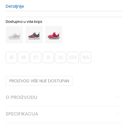
Detaljnije
Dostupno u više boja:
25
26
27
21
22
23.5
19.5
PROIZVOD VIŠE NIJE DOSTUPAN
O PROIZVODU
SPECIFIKACIJA