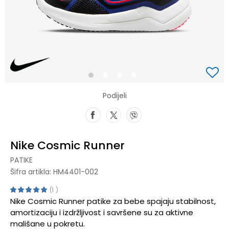
1
2
3
4
Podijeli
Nike Cosmic Runner
PATIKE
Šifra artikla:
HM4401-002
1
Nike Cosmic Runner patike za bebe spajaju stabilnost,
amortizaciju i izdržljivost i savršene su za aktivne
mališane u pokretu.