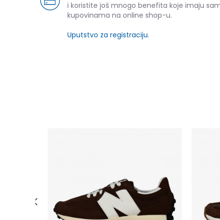
i koristite još mnogo benefita koje imaju sam
kupovinama na online shop-u.
Uputstvo za registraciju
.
N (PS)