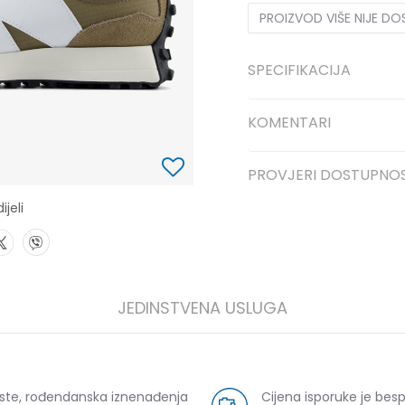
PROIZVOD VIŠE NIJE D
SPECIFIKACIJA
KOMENTARI
PROVJERI DOSTUPNO
ijeli
JEDINSTVENA USLUGA
uste, rođendanska iznenađenja
Cijena isporuke je bes