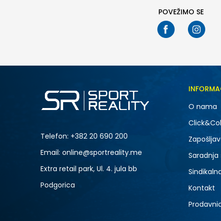
POVEŽIMO SE
INFORMA
O nama
Click&Col
Telefon:
+382 20 690 200
Zapošljav
Email: online@sportreality.me
Saradnja
Extra retail park, Ul. 4. jula bb
Sindikaln
Podgorica
Kontakt
Prodavni