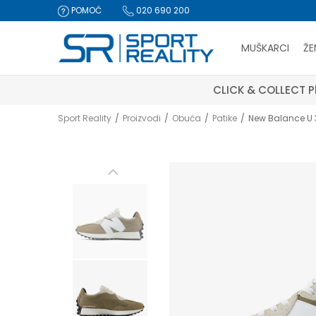
POMOĆ
020 690 200
MUŠKARCI
ŽE
CLICK & COLLECT Pl
Sport Reality
Proizvodi
Obuća
Patike
New Balance U 