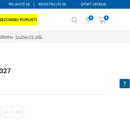
PRIJAVITE SE
REGISTRUJTE SE
SPORT
&
BONUS
0
0
SEZONSKI POPUSTI
izboru
SAZNAJTE VIŠE
327
40
41.5