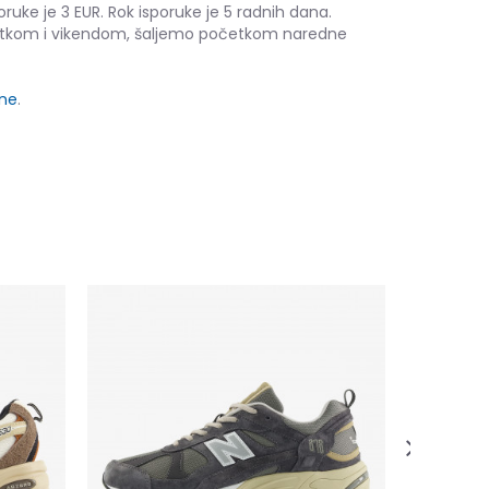
oruke je 3 EUR. Rok isporuke je 5 radnih dana.
etkom i vikendom, šaljemo početkom naredne
ine
.
adidas BA
38,50
EUR