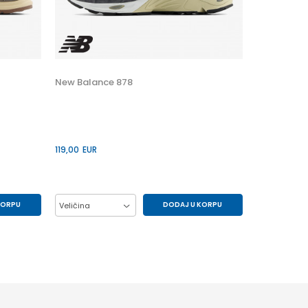
Popust
30
%
New Balance 878
119,00
EUR
KORPU
DODAJ U KORPU
Veličina
41.5
42
43
44
45
46.5
47.5