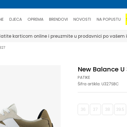
NE
DJECA
OPREMA
BRENDOVI
NOVOSTI
NA POPUSTU
atite karticom online i preuzmite u prodavnici po vašem 
327
New Balance U 
PATIKE
Šifra artikla:
U327SBC
36
37
38
39.5