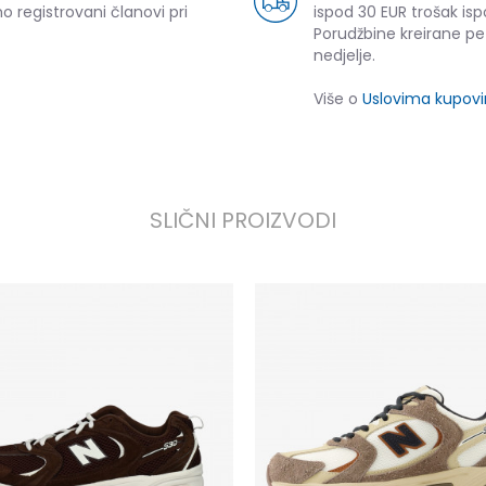
o registrovani članovi pri
ispod 30 EUR trošak isp
Porudžbine kreirane p
nedjelje.
Više o
Uslovima kupov
SLIČNI PROIZVODI