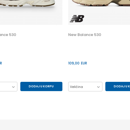
ance 530
New Balance 530
R
109,00
EUR
DODAJ U KORPU
DODAJ U 
Veličina
38
39.5
40
38
39.5
40
37