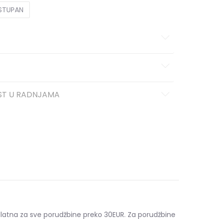
OSTUPAN
ST U RADNJAMA
platna za sve porudžbine preko 30EUR. Za porudžbine