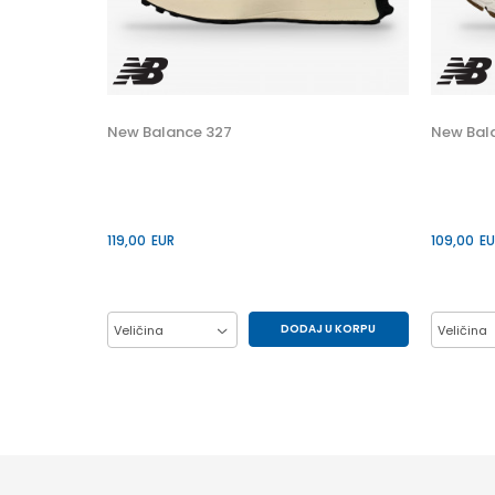
 U KORPU
30
New Balance 327
New Bal
34
119,00
EUR
109,00
EU
DODAJ U KORPU
Veličina
Veličina
37
38
39
40
37
41
41.5