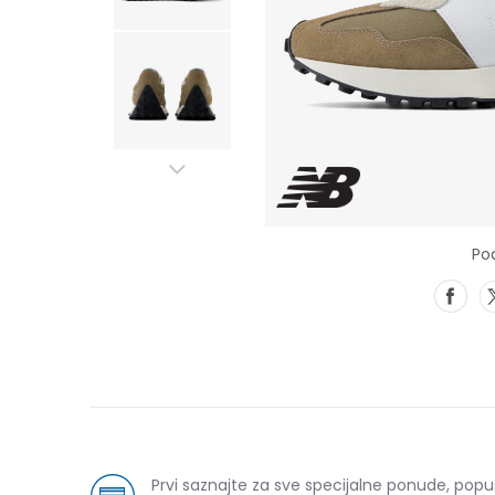
Pod
Prvi saznajte za sve specijalne ponude, pop