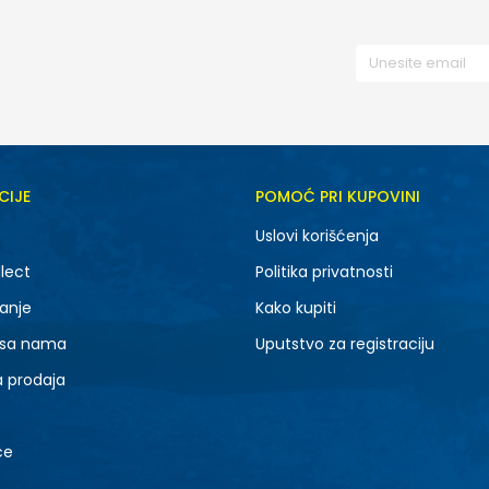
CIJE
POMOĆ PRI KUPOVINI
Uslovi korišćenja
lect
Politika privatnosti
anje
Kako kupiti
 sa nama
Uputstvo za registraciju
a prodaja
ce