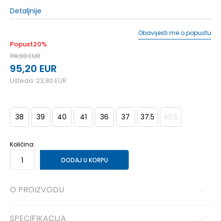
Detaljnije
Obavijesti me o popustu
Popust
20
%
119,00
EUR
95,20
EUR
Ušteda:
23,80
EUR
38
39
40
41
36
37
37.5
40.5
Količina:
DODAJ U KORPU
O PROIZVODU
SPECIFIKACIJA