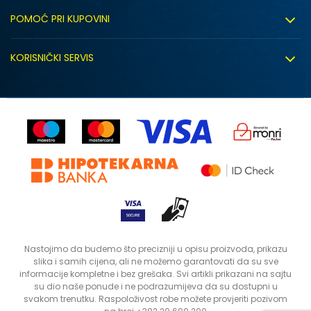
O nama
POMOĆ PRI KUPOVINI
Click&Collect
Uslovi korišćenja
Zapošljavanje
KORISNIČKI SERVIS
Politika privatnosti
Saradnja sa nama
Isporuka
Kako kupiti
Sindikalna prodaja
Zamjena artikla
Uputstvo za registraciju
Kontakt
Reklamacije
Prodavnice
Povrat robe i povrat sredstava
Status porudžbine
Nastojimo da budemo što precizniji u opisu proizvoda, prikazu
slika i samih cijena, ali ne možemo garantovati da su sve
informacije kompletne i bez grešaka. Svi artikli prikazani na sajtu
su dio naše ponude i ne podrazumijeva da su dostupni u
svakom trenutku. Raspoloživost robe možete provjeriti pozivom