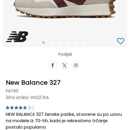
1
2
3
4
5
6
Podijeli
New Balance 327
PATIKE
Šifra artikla:
WS327KA
3
NEW BALANCE 327 ženske patike, stvorene su po uzoru
na modele iz 70-tih, kada je rekreativno trčanje
postalo popularno.