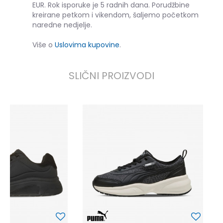
EUR. Rok isporuke je 5 radnih dana. Porudžbine
kreirane petkom i vikendom, šaljemo početkom
naredne nedjelje.
Više o
Uslovima kupovine
.
SLIČNI PROIZVODI
P
6