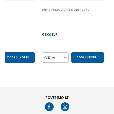
 2
Puma PUMA CILIA 2 MODE FELINE
69,00
EUR
DODAJ U KORPU
Veličina
DODAJ U KORPU
43
44
37
38
39
40
41
POVEŽIMO SE