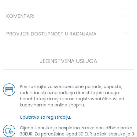
KOMENTARI
PROVJERI DOSTUPNOST U RADNJAMA
JEDINSTVENA USLUGA
Prvi saznajte za sve specijalne ponude, popuste,
rođendanska iznenađenja i koristite još mnogo
benefita koje imaju samo registrovani članovi pri
kupovinama na online shop-u.
Uputstvo za registraciju
.
Cijena isporuke je besplatna za sve porudžbine preko
30EUR. Za porudžbine ispod 30 EUR trošak isporuke je 3