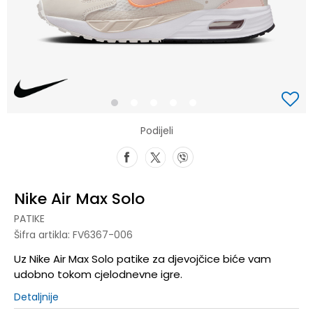
1
2
3
4
5
Podijeli
Nike Air Max Solo
PATIKE
Šifra artikla:
FV6367-006
Uz Nike Air Max Solo patike za djevojčice biće vam
udobno tokom cjelodnevne igre.
Detaljnije