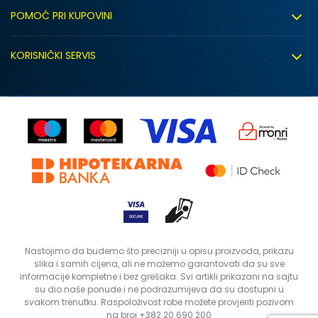
O nama
POMOĆ PRI KUPOVINI
Click&Collect
Uslovi korišćenja
Zapošljavanje
KORISNIČKI SERVIS
Politika privatnosti
Saradnja sa nama
Isporuka
Kako kupiti
Sindikalna prodaja
Zamjena artikla
Uputstvo za registraciju
Kontakt
Reklamacije
Prodavnice
Povrat robe i povrat sredstava
Status porudžbine
Nastojimo da budemo što precizniji u opisu proizvoda, prikazu
slika i samih cijena, ali ne možemo garantovati da su sve
informacije kompletne i bez grešaka. Svi artikli prikazani na sajtu
su dio naše ponude i ne podrazumijeva da su dostupni u
svakom trenutku. Raspoloživost robe možete provjeriti pozivom
na broj +382 20 690 200