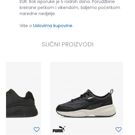
EUR. Rok isporuke je 5 radnih dana. Porudžbine
kreirane petkom i vikendom, šaljemo početkom
naredne nedjelje.
Više o
Uslovima kupovine
.
SLIČNI PROIZVODI
P
6