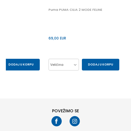
 2
Puma PUMA CILIA 2 MODE FELINE
69,00
EUR
DODAJ U KORPU
Veličina
DODAJ U KORPU
43
44
37
38
39
40
41
POVEŽIMO SE