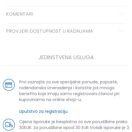
KOMENTARI
PROVJERI DOSTUPNOST U RADNJAMA
JEDINSTVENA USLUGA
Prvi saznajte za sve specijalne ponude, popuste,
rođendanska iznenađenja i koristite još mnogo
benefita koje imaju samo registrovani članovi pri
kupovinama na online shop-u.
Uputstvo za registraciju
.
Cijena isporuke je besplatna za sve porudžbine preko
30EUR. Za porudžbine ispod 30 EUR trošak isporuke je 3