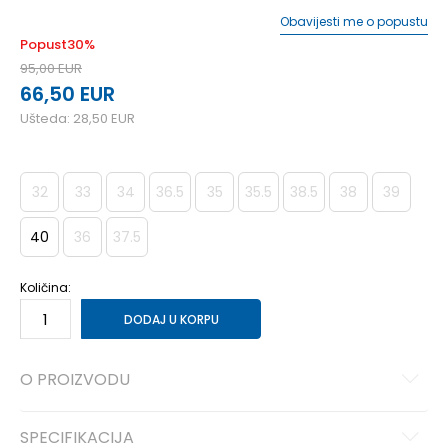
Obavijesti me o popustu
Popust
30
%
95,00
EUR
66,50
EUR
Ušteda:
28,50
EUR
32
33
34
36.5
35
35.5
38.5
38
39
40
36
37.5
Količina:
DODAJ U KORPU
O PROIZVODU
SPECIFIKACIJA