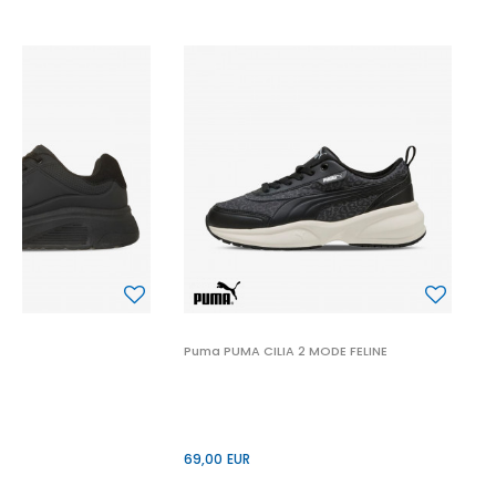
P
6
 2
Puma PUMA CILIA 2 MODE FELINE
69,00
EUR