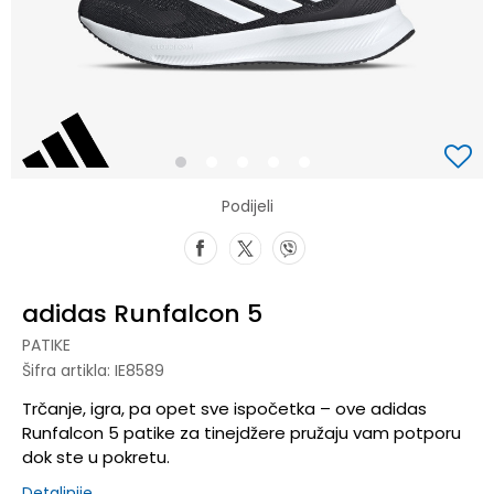
1
2
3
4
5
Podijeli
adidas Runfalcon 5
PATIKE
Šifra artikla:
IE8589
Trčanje, igra, pa opet sve ispočetka – ove adidas
Runfalcon 5 patike za tinejdžere pružaju vam potporu
dok ste u pokretu.
Detaljnije