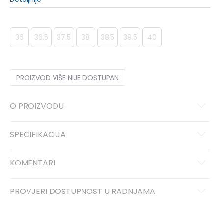
36
36.5
37.5
38
38.5
39.5
40
PROIZVOD VIŠE NIJE DOSTUPAN
O PROIZVODU
SPECIFIKACIJA
KOMENTARI
PROVJERI DOSTUPNOST U RADNJAMA