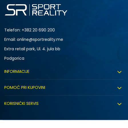
Telefon:
+382 20 690 200
Email: online@sportreality.me
Extra retail park, Ul. 4. jula bb
Podgorica
INFORMACIJE
O nama
POMOĆ PRI KUPOVINI
Click&Collect
Uslovi korišćenja
Zapošljavanje
KORISNIČKI SERVIS
Politika privatnosti
Saradnja sa nama
Isporuka
Kako kupiti
Sindikalna prodaja
Zamjena artikla
Uputstvo za registraciju