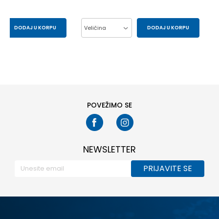
DODAJ U KORPU
Veličina
DODAJ U KORPU
43
44
37
38
39
40
41
POVEŽIMO SE
NEWSLETTER
PRIJAVITE SE