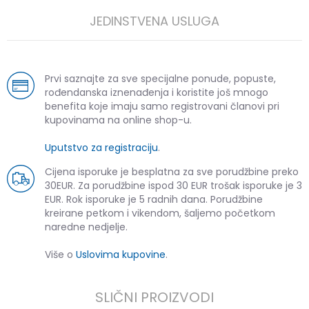
JEDINSTVENA USLUGA
Prvi saznajte za sve specijalne ponude, popuste,
rođendanska iznenađenja i koristite još mnogo
benefita koje imaju samo registrovani članovi pri
kupovinama na online shop-u.
Uputstvo za registraciju
.
Cijena isporuke je besplatna za sve porudžbine preko
30EUR. Za porudžbine ispod 30 EUR trošak isporuke je 3
EUR. Rok isporuke je 5 radnih dana. Porudžbine
kreirane petkom i vikendom, šaljemo početkom
naredne nedjelje.
Više o
Uslovima kupovine
.
SLIČNI PROIZVODI