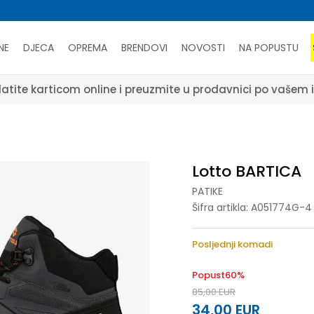
NE
DJECA
OPREMA
BRENDOVI
NOVOSTI
NA POPUSTU
atite karticom online i preuzmite u prodavnici po vašem 
Lotto BARTICA
PATIKE
Šifra artikla:
A051774G-4
Posljednji komadi
Popust
60
%
85,00
EUR
34,00
EUR