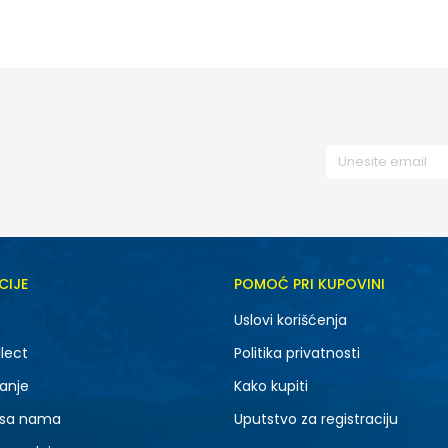
37
38
39
45
46
CIJE
POMOĆ PRI KUPOVINI
Uslovi korišćenja
lect
Politika privatnosti
anje
Kako kupiti
 sa nama
Uputstvo za registraciju