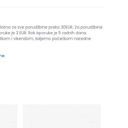
platna za sve porudžbine preko 30EUR. Za porudžbine
oruke je 3 EUR. Rok isporuke je 5 radnih dana.
etkom i vikendom, šaljemo početkom naredne
ine
.
Slazenger