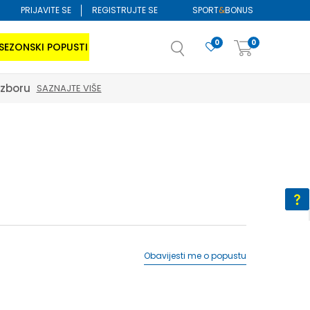
PRIJAVITE SE
REGISTRUJTE SE
SPORT
&
BONUS
0
0
SEZONSKI POPUSTI
izboru
SAZNAJTE VIŠE
Obavijesti me o popustu