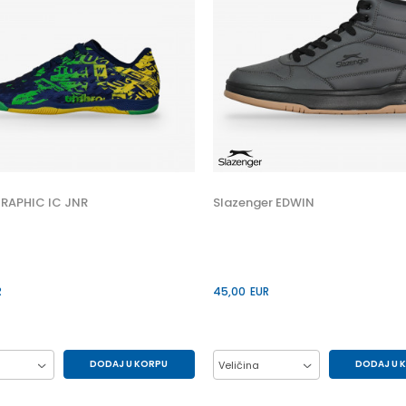
RAPHIC IC JNR
Slazenger EDWIN
R
45,00
EUR
DODAJ U KORPU
DODAJ U 
Veličina
33
34
35
41
42
43