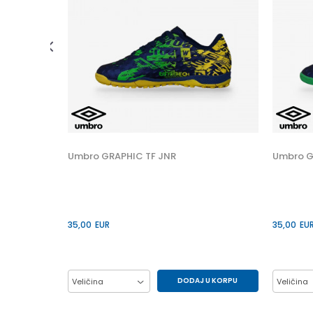
 U KORPU
45
Umbro GRAPHIC TF JNR
Umbro G
35,00
EUR
35,00
EU
DODAJ U KORPU
Veličina
Veličina
27
28
29
30
32