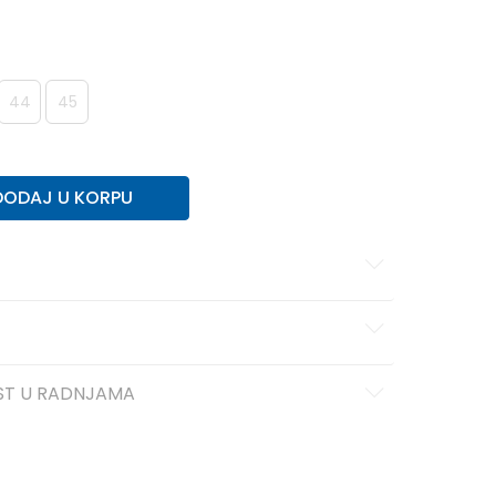
44
45
DODAJ U KORPU
ST U RADNJAMA