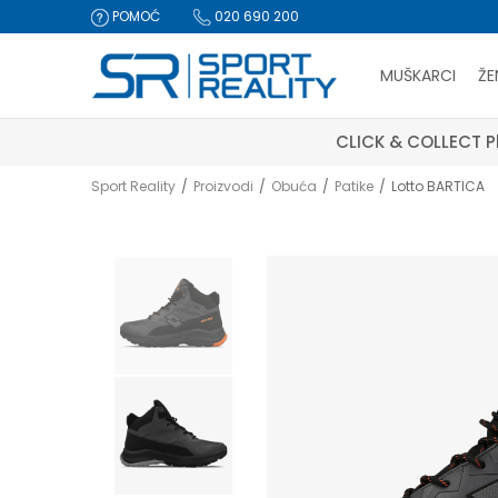
POMOĆ
020 690 200
MUŠKARCI
ŽE
CLICK & COLLECT Pl
Sport Reality
Proizvodi
Obuća
Patike
Lotto BARTICA