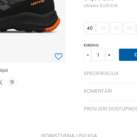
Ušteda:
51,00
EUR
40
41
42
43
Količina:
ijeli
SPECIFIKACIJA
KOMENTARI
PROVJERI DOSTUPNO
JEDINSTVENA USLUGA