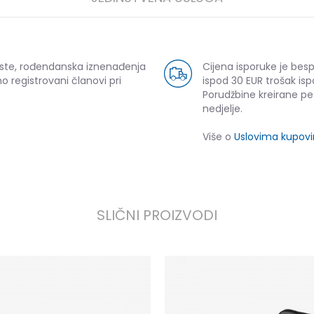
uste, rođendanska iznenađenja
Cijena isporuke je bes
o registrovani članovi pri
ispod 30 EUR trošak isp
Porudžbine kreirane p
nedjelje.
Više o
Uslovima kupov
SLIČNI PROIZVODI