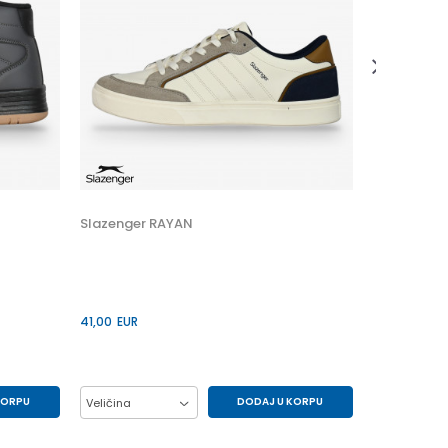
41,00
EUR
Veličina
41
45
Slazenger RAYAN
41,00
EUR
KORPU
DODAJ U KORPU
Veličina
44
41
42
43
44