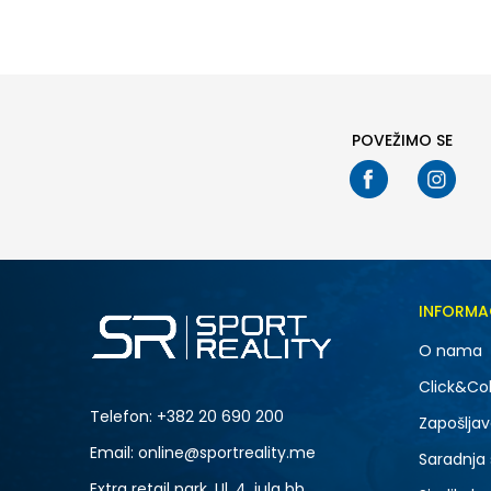
31
32
33
34
36
35
36
37
38
39
POVEŽIMO SE
INFORMA
O nama
Click&Col
Telefon:
+382 20 690 200
Zapošljav
Email: online@sportreality.me
Saradnja
Extra retail park, Ul. 4. jula bb