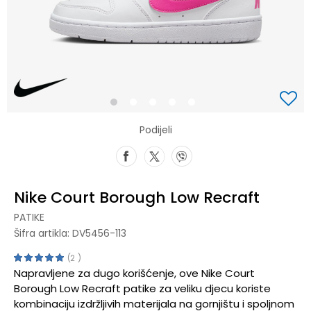
1
2
3
4
5
Podijeli
Nike Court Borough Low Recraft
PATIKE
Šifra artikla:
DV5456-113
2
Napravljene za dugo korišćenje, ove Nike Court
Borough Low Recraft patike za veliku djecu koriste
kombinaciju izdržljivih materijala na gornjištu i spoljnom