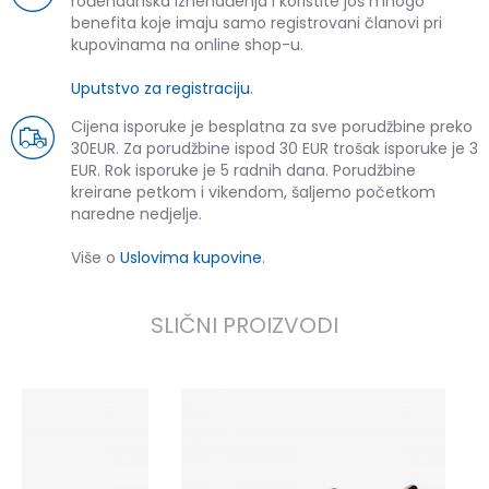
rođendanska iznenađenja i koristite još mnogo
benefita koje imaju samo registrovani članovi pri
kupovinama na online shop-u.
Uputstvo za registraciju
.
Cijena isporuke je besplatna za sve porudžbine preko
30EUR. Za porudžbine ispod 30 EUR trošak isporuke je 3
EUR. Rok isporuke je 5 radnih dana. Porudžbine
kreirane petkom i vikendom, šaljemo početkom
naredne nedjelje.
Više o
Uslovima kupovine
.
SLIČNI PROIZVODI
N