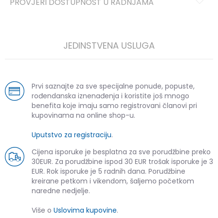
PROVJERI DOSTUPNOST U RADNJAMA
JEDINSTVENA USLUGA
Prvi saznajte za sve specijalne ponude, popuste,
rođendanska iznenađenja i koristite još mnogo
benefita koje imaju samo registrovani članovi pri
kupovinama na online shop-u.
Uputstvo za registraciju
.
Cijena isporuke je besplatna za sve porudžbine preko
30EUR. Za porudžbine ispod 30 EUR trošak isporuke je 3
EUR. Rok isporuke je 5 radnih dana. Porudžbine
kreirane petkom i vikendom, šaljemo početkom
naredne nedjelje.
Više o
Uslovima kupovine
.