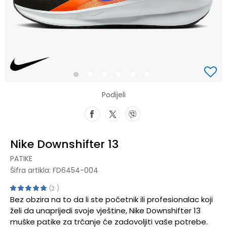
1
2
3
4
5
6
Podijeli
Nike Downshifter 13
PATIKE
Šifra artikla:
FD6454-004
2
Bez obzira na to da li ste početnik ili profesionalac koji
želi da unaprijedi svoje vještine, Nike Downshifter 13
muške patike za trčanje će zadovoljiti vaše potrebe.