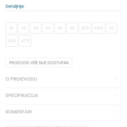
Detaljnije
41
42
43
44
45
46
42.5
44.5
47
45.5
47.5
PROIZVOD VIŠE NIJE DOSTUPAN
O PROIZVODU
SPECIFIKACIJA
KOMENTARI