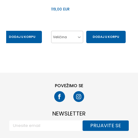
119,00
EUR
DODAJ U KORPU
Veličina
DODAJ U KORPU
29.5
30
37
38
39
40
33
34
41
POVEŽIMO SE
NEWSLETTER
PRIJAVITE SE