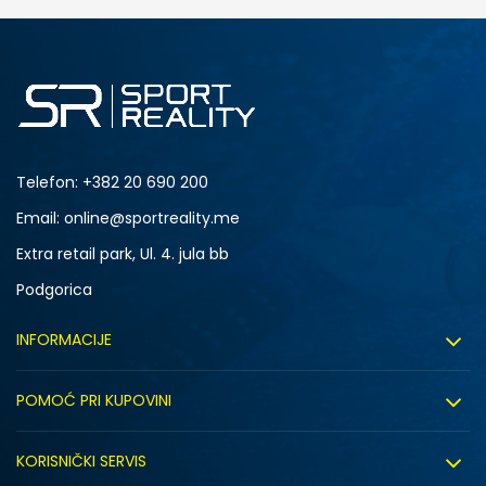
Telefon:
+382 20 690 200
Email: online@sportreality.me
Extra retail park, Ul. 4. jula bb
Podgorica
INFORMACIJE
O nama
POMOĆ PRI KUPOVINI
Click&Collect
Uslovi korišćenja
Zapošljavanje
KORISNIČKI SERVIS
Politika privatnosti