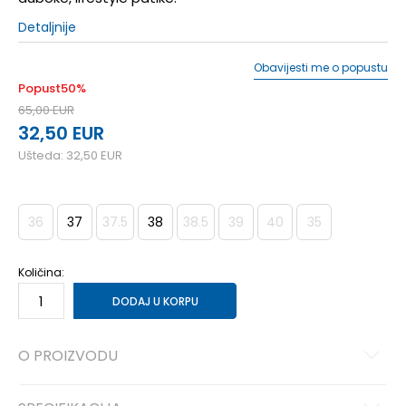
Detaljnije
Obavijesti me o popustu
Popust
50
%
65,00
EUR
32,50
EUR
Ušteda:
32,50
EUR
36
37
37.5
38
38.5
39
40
35
Količina:
DODAJ U KORPU
O PROIZVODU