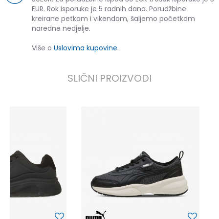
EUR. Rok isporuke je 5 radnih dana. Porudžbine
kreirane petkom i vikendom, šaljemo početkom
naredne nedjelje.
Više o
Uslovima kupovine
.
SLIČNI PROIZVODI
P
6