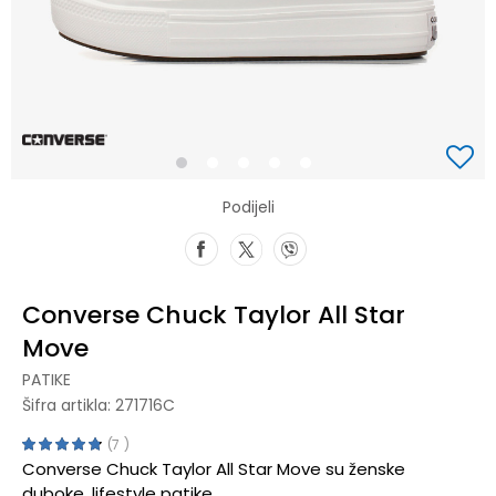
1
2
3
4
5
Podijeli
Converse Chuck Taylor All Star
Move
PATIKE
Šifra artikla:
271716C
7
Converse Chuck Taylor All Star Move su ženske
duboke, lifestyle patike.