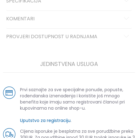
SPECIFIKACIJA
KOMENTARI
PROVJERI DOSTUPNOST U RADNJAMA
JEDINSTVENA USLUGA
Prvi saznajte za sve specijalne ponude, popuste,
rođendanska iznenađenja i koristite još mnogo
benefita koje imaju samo registrovani članovi pri
kupovinama na online shop-u.
Uputstvo za registraciju
.
Cijena isporuke je besplatna za sve porudžbine preko
30EUR. Za porudžbine ispod 30 EUR trošak isporuke je 3