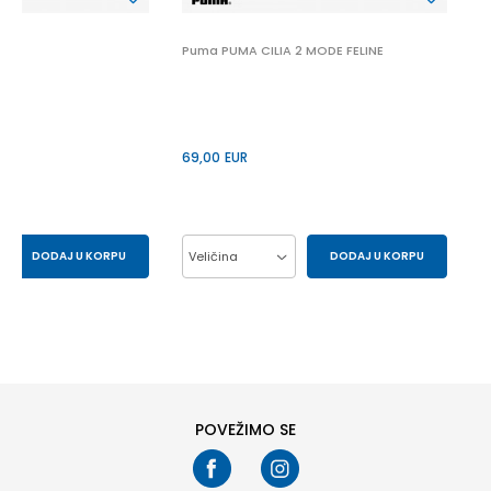
 2
Puma PUMA CILIA 2 MODE FELINE
69,00
EUR
DODAJ U KORPU
Veličina
DODAJ U KORPU
43
44
37
38
39
40
41
POVEŽIMO SE