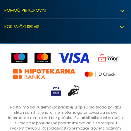
O nama
POMOĆ PRI KUPOVINI
Click&Collect
Uslovi korišćenja
Zapošljavanje
KORISNIČKI SERVIS
Politika privatnosti
Saradnja sa nama
Isporuka
Kako kupiti
Sindikalna prodaja
Zamjena artikla
Uputstvo za registraciju
Kontakt
Reklamacije
Prodavnice
Povrat robe i povrat sredstava
Status porudžbine
Nastojimo da budemo što precizniji u opisu proizvoda, prikazu
slika i samih cijena, ali ne možemo garantovati da su sve
informacije kompletne i bez grešaka. Svi artikli prikazani na sajtu
su dio naše ponude i ne podrazumijeva da su dostupni u
svakom trenutku. Raspoloživost robe možete provjeriti pozivom