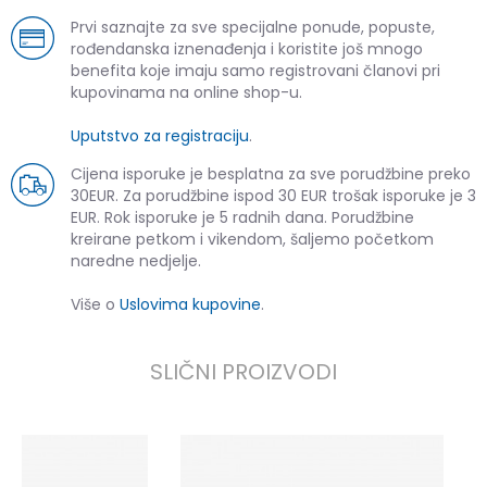
Prvi saznajte za sve specijalne ponude, popuste,
rođendanska iznenađenja i koristite još mnogo
benefita koje imaju samo registrovani članovi pri
kupovinama na online shop-u.
Uputstvo za registraciju
.
Cijena isporuke je besplatna za sve porudžbine preko
30EUR. Za porudžbine ispod 30 EUR trošak isporuke je 3
EUR. Rok isporuke je 5 radnih dana. Porudžbine
kreirane petkom i vikendom, šaljemo početkom
naredne nedjelje.
Više o
Uslovima kupovine
.
SLIČNI PROIZVODI