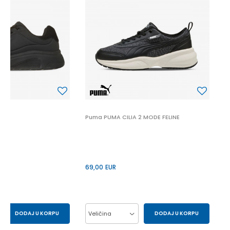
P
6
 2
Puma PUMA CILIA 2 MODE FELINE
69,00
EUR
DODAJ U KORPU
Veličina
DODAJ U KORPU
43
44
37
38
39
40