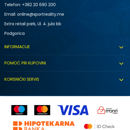
Telefon:
+382 20 690 200
Email: online@sportreality.me
Extra retail park, Ul. 4. jula bb
Podgorica
INFORMACIJE
O nama
POMOĆ PRI KUPOVINI
Click&Collect
Uslovi korišćenja
Zapošljavanje
KORISNIČKI SERVIS
Politika privatnosti
Saradnja sa nama
Isporuka
Kako kupiti
Sindikalna prodaja
Zamjena artikla
Uputstvo za registraciju
Kontakt
Reklamacije
Prodavnice
Povrat robe i povrat sredstava
Status porudžbine