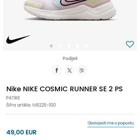
1
2
3
4
5
Podijeli
Nike NIKE COSMIC RUNNER SE 2 PS
PATIKE
Šifra artikla:
IV6225-100
Obavijesti me o popustu
49,00
EUR