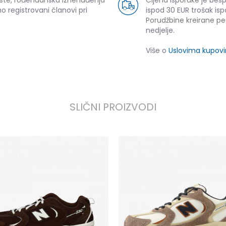
uste, rođendanska iznenađenja
Cijena isporuke je bes
o registrovani članovi pri
ispod 30 EUR trošak isp
Porudžbine kreirane p
nedjelje.
Više o
Uslovima kupov
SLIČNI PROIZVODI