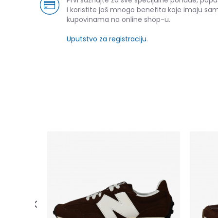
Prvi saznajte za sve specijalne ponude, pop
i koristite još mnogo benefita koje imaju sam
kupovinama na online shop-u.
Uputstvo za registraciju
.
N (PS)