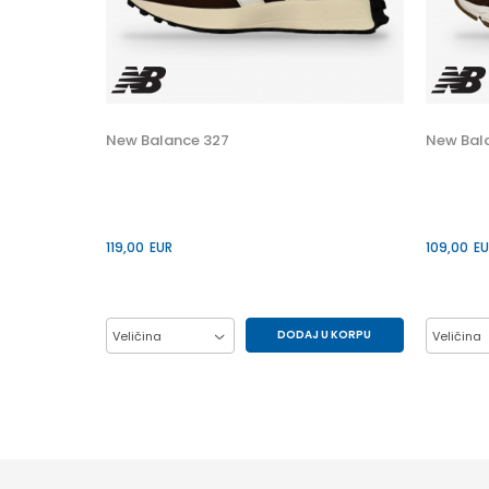
 U KORPU
30
New Balance 327
New Bal
34
119,00
EUR
109,00
EU
DODAJ U KORPU
Veličina
Veličina
37
38
39
40
37
41
41.5