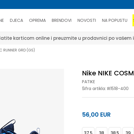
NE
DJECA
OPREMA
BRENDOVI
NOVOSTI
NA POPUSTU
atite karticom online i preuzmite u prodavnici po vašem 
IC RUNNER GRD (GS)
Nike NIKE COS
PATIKE
Šifra artikla:
IR1518-400
56,00
EUR
37.5
38
38.5
39