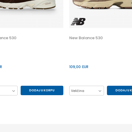
ance 530
New Balance 530
R
109,00
EUR
DODAJ U KORPU
DODAJ U 
Veličina
38
39.5
40
38
39.5
40