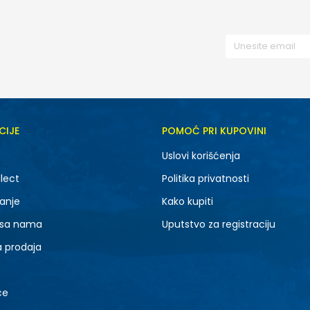
CIJE
POMOĆ PRI KUPOVINI
Uslovi korišćenja
lect
Politika privatnosti
anje
Kako kupiti
 sa nama
Uputstvo za registraciju
a prodaja
ce