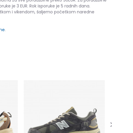
platna za sve porudžbine preko 30EUR. Za porudžbine
oruke je 3 EUR. Rok isporuke je 5 radnih dana.
etkom i vikendom, šaljemo početkom naredne
ine
.
adidas BA
38,50
EUR