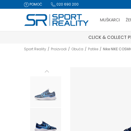
POMOĆ
020 690 200
MUŠKARCI
ŽE
CLICK & COLLECT Pl
Sport Reality
Proizvodi
Obuća
Patike
Nike NIKE COSM