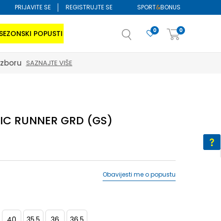
PRIJAVITE SE
REGISTRUJTE SE
SPORT
&
BONUS
0
0
SEZONSKI POPUSTI
izboru
SAZNAJTE VIŠE
MIC RUNNER GRD (GS)
Obavijesti me o popustu
40
35.5
36
36.5