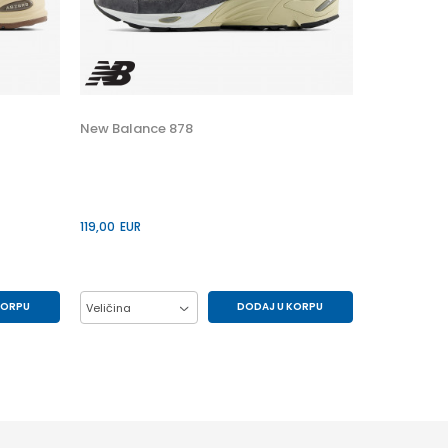
Popust
30
%
New Balance 878
119,00
EUR
KORPU
DODAJ U KORPU
Veličina
41.5
42
43
44
45
46.5
47.5