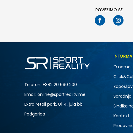
POVEŽIMO SE
INFORMA
O nama
Click&Col
Telefon:
+382 20 690 200
Zapošljav
Email: online@sportreality.me
Saradnja
Extra retail park, Ul. 4. jula bb
Sindikaln
Podgorica
Kontakt
Prodavni