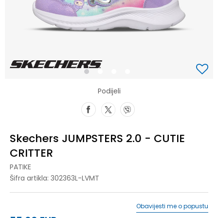
1
2
3
4
Podijeli
Skechers JUMPSTERS 2.0 - CUTIE
CRITTER
PATIKE
Šifra artikla:
302363L-LVMT
Obavijesti me o popustu