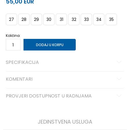
55,00
EUR
27
28
29
30
31
32
33
34
35
Količina:
DODAJ U KORPU
SPECIFIKACIJA
KOMENTARI
PROVJERI DOSTUPNOST U RADNJAMA
JEDINSTVENA USLUGA