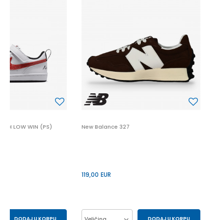
N
1
UGH LOW WIN (PS)
New Balance 327
119,00
EUR
DODAJ U KORPU
Veličina
DODAJ U KORPU