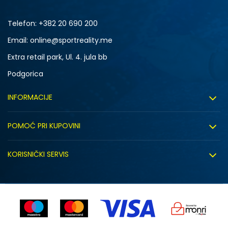
Telefon:
+382 20 690 200
Email: online@sportreality.me
Extra retail park, Ul. 4. jula bb
Podgorica
INFORMACIJE
O nama
POMOĆ PRI KUPOVINI
Click&Collect
Uslovi korišćenja
Zapošljavanje
KORISNIČKI SERVIS
Politika privatnosti
Saradnja sa nama
Isporuka
Kako kupiti
Sindikalna prodaja
Zamjena artikla
Uputstvo za registraciju
Kontakt
Reklamacije
Prodavnice
Povrat robe i povrat sredstava