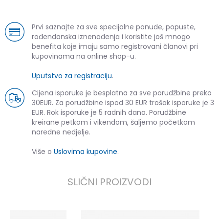
Prvi saznajte za sve specijalne ponude, popuste,
rođendanska iznenađenja i koristite još mnogo
benefita koje imaju samo registrovani članovi pri
kupovinama na online shop-u.
Uputstvo za registraciju
.
Cijena isporuke je besplatna za sve porudžbine preko
30EUR. Za porudžbine ispod 30 EUR trošak isporuke je 3
EUR. Rok isporuke je 5 radnih dana. Porudžbine
kreirane petkom i vikendom, šaljemo početkom
naredne nedjelje.
Više o
Uslovima kupovine
.
SLIČNI PROIZVODI