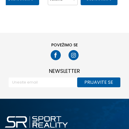
29.5
30
37
38
39
40
33
34
41
POVEŽIMO SE
NEWSLETTER
PRIJAVITE SE