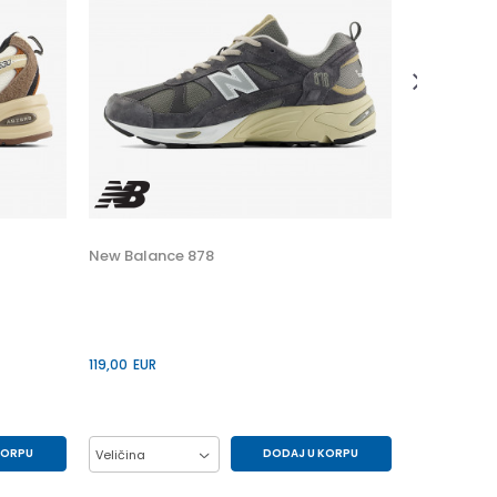
38,50
EUR
Popust
30
%
New Balance 878
119,00
EUR
KORPU
DODAJ U KORPU
Veličina
41.5
42
43
44
45