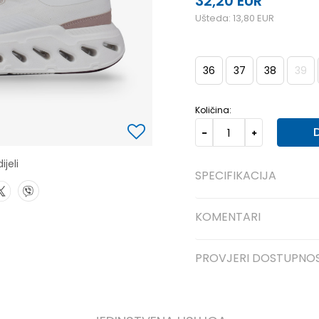
32,20
EUR
Ušteda:
13,80
EUR
36
37
38
39
Količina:
ijeli
SPECIFIKACIJA
KOMENTARI
PROVJERI DOSTUPNO