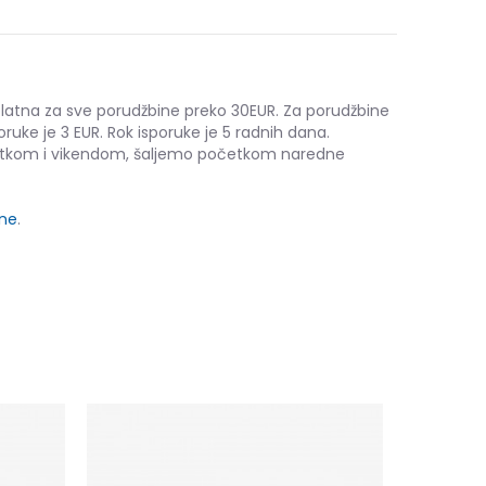
platna za sve porudžbine preko 30EUR. Za porudžbine
oruke je 3 EUR. Rok isporuke je 5 radnih dana.
etkom i vikendom, šaljemo početkom naredne
ine
.
adidas BA