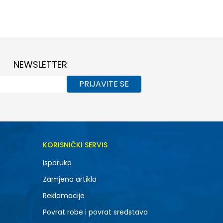
46.5
47.5
NEWSLETTER
PRIJAVITE SE
KORISNIČKI SERVIS
Isporuka
Zamjena artikla
Reklamacije
Povrat robe i povrat sredstava