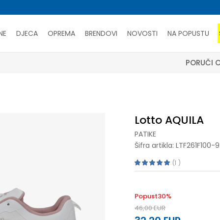
NE
DJECA
OPREMA
BRENDOVI
NOVOSTI
NA POPUSTU
PORUČI ONLINE I UŠTEDI
SAZNAJTE VIŠE
Lotto AQUILA
PATIKE
Šifra artikla:
LTF261F100-9
1
Popust
30
%
46,00
EUR