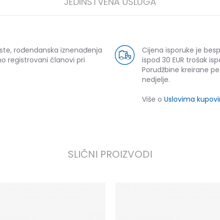
JEDINSTVENA USLUGA
uste, rođendanska iznenađenja
Cijena isporuke je bes
o registrovani članovi pri
ispod 30 EUR trošak isp
Porudžbine kreirane p
nedjelje.
Više o
Uslovima kupov
SLIČNI PROIZVODI