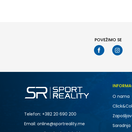
41
41.5
POVEŽIMO SE
INFORMA
O nama
Click&Col
Telefon:
+382 20 690 200
Zapošljav
Email: online@sportreality.me
Saradnja