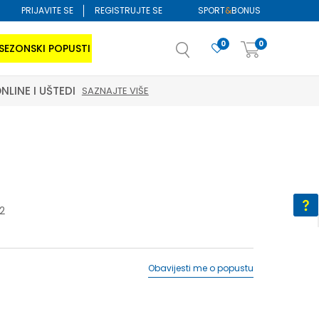
PRIJAVITE SE
REGISTRUJTE SE
SPORT
&
BONUS
0
0
SEZONSKI POPUSTI
2
Obavijesti me o popustu