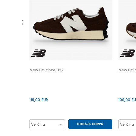
N (PS)
 U KORPU
30
New Balance 327
New Bal
34
119,00
EUR
109,00
EU
DODAJ U KORPU
Veličina
Veličina
37
38
39
40
37