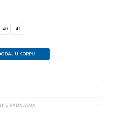
40
41
DODAJ U KORPU
ST U RADNJAMA