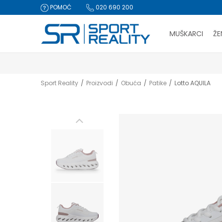
POMOĆ
020 690 200
MUŠKARCI
ŽE
Sport Reality
Proizvodi
Obuća
Patike
Lotto AQUILA