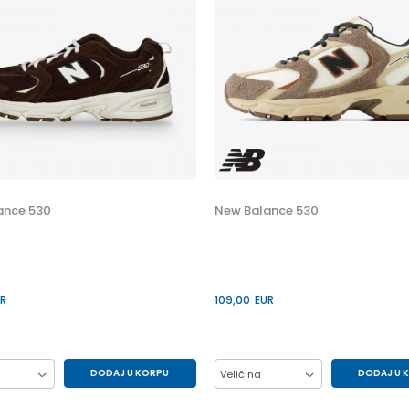
ance 530
New Balance 530
R
109,00
EUR
DODAJ U KORPU
DODAJ U 
Veličina
38
39.5
40
38
39.5
40