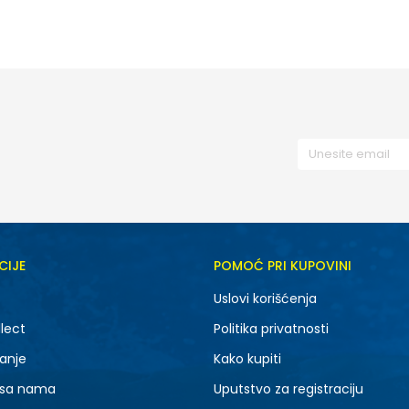
CIJE
POMOĆ PRI KUPOVINI
Uslovi korišćenja
lect
Politika privatnosti
anje
Kako kupiti
 sa nama
Uputstvo za registraciju