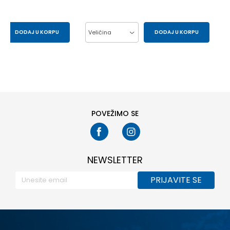
DODAJ U KORPU
Veličina
DODAJ U KORPU
43
44
37
38
39
40
41
POVEŽIMO SE
NEWSLETTER
PRIJAVITE SE