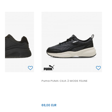
P
6
 2
Puma PUMA CILIA 2 MODE FELINE
69,00
EUR