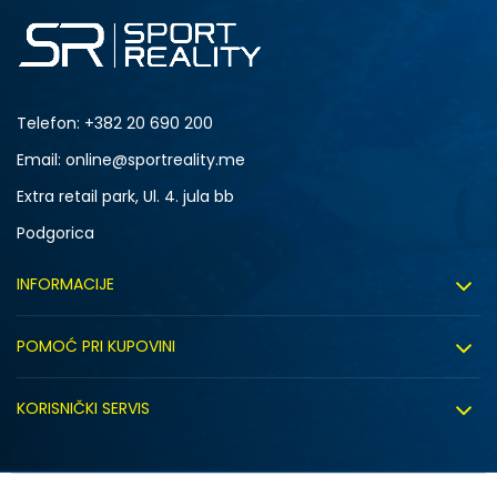
Telefon:
+382 20 690 200
Email: online@sportreality.me
Extra retail park, Ul. 4. jula bb
Podgorica
INFORMACIJE
O nama
POMOĆ PRI KUPOVINI
Click&Collect
Uslovi korišćenja
Zapošljavanje
KORISNIČKI SERVIS
Politika privatnosti
Saradnja sa nama
Isporuka
Kako kupiti
Sindikalna prodaja
Zamjena artikla