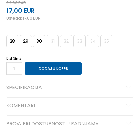
34,00
EUR
17,00
EUR
Ušteda:
17,00
EUR
28
29
30
31
32
33
34
35
Količina:
DODAJ U KORPU
SPECIFIKACIJA
KOMENTARI
PROVJERI DOSTUPNOST U RADNJAMA