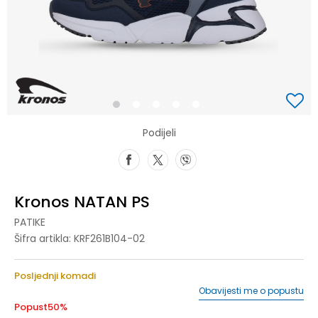
1
2
3
4
5
Podijeli
Kronos NATAN PS
PATIKE
Šifra artikla:
KRF261B104-02
Posljednji komadi
Obavijesti me o popustu
Popust
50
%