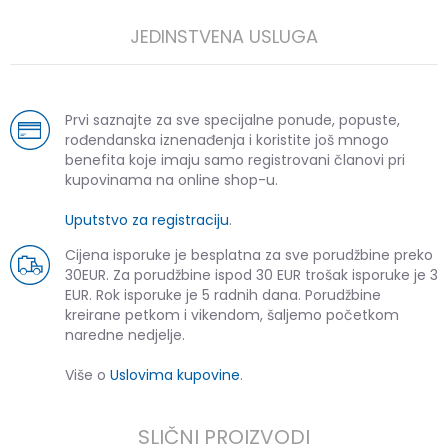
JEDINSTVENA USLUGA
Prvi saznajte za sve specijalne ponude, popuste,
rođendanska iznenađenja i koristite još mnogo
benefita koje imaju samo registrovani članovi pri
kupovinama na online shop-u.
Uputstvo za registraciju
.
Cijena isporuke je besplatna za sve porudžbine preko
30EUR. Za porudžbine ispod 30 EUR trošak isporuke je 3
EUR. Rok isporuke je 5 radnih dana. Porudžbine
kreirane petkom i vikendom, šaljemo početkom
naredne nedjelje.
Više o
Uslovima kupovine
.
SLIČNI PROIZVODI