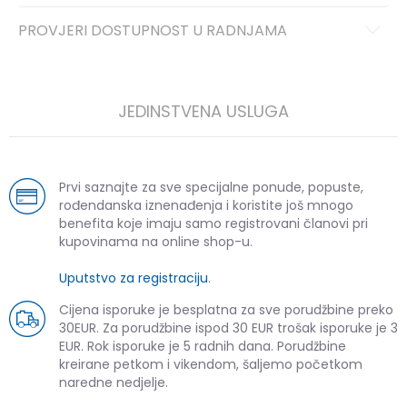
PROVJERI DOSTUPNOST U RADNJAMA
JEDINSTVENA USLUGA
Prvi saznajte za sve specijalne ponude, popuste,
rođendanska iznenađenja i koristite još mnogo
benefita koje imaju samo registrovani članovi pri
kupovinama na online shop-u.
Uputstvo za registraciju
.
Cijena isporuke je besplatna za sve porudžbine preko
30EUR. Za porudžbine ispod 30 EUR trošak isporuke je 3
EUR. Rok isporuke je 5 radnih dana. Porudžbine
kreirane petkom i vikendom, šaljemo početkom
naredne nedjelje.