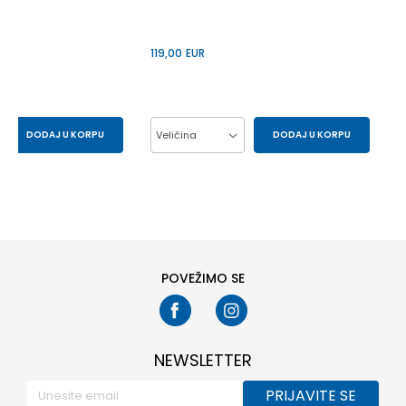
119,00
EUR
DODAJ U KORPU
Veličina
DODAJ U KORPU
29.5
30
37
38
39
40
33
34
41
POVEŽIMO SE
NEWSLETTER
PRIJAVITE SE