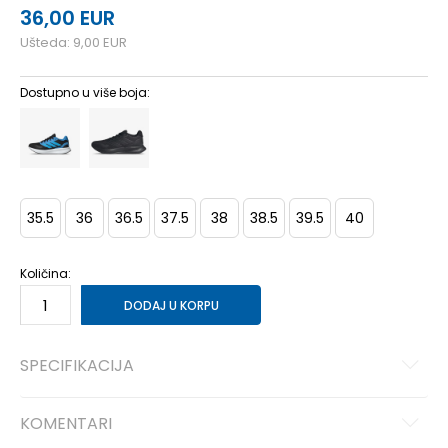
36,00
EUR
Ušteda:
9,00
EUR
Dostupno u više boja:
35.5
36
36.5
37.5
38
38.5
39.5
40
Količina:
DODAJ U KORPU
SPECIFIKACIJA
KOMENTARI