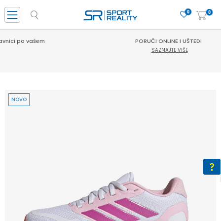
0
0
PORUČI ONLINE I UŠTEDI
SAZNAJTE VIŠE
NOVO