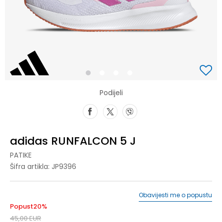
1
2
3
4
Podijeli
adidas RUNFALCON 5 J
PATIKE
Šifra artikla:
JP9396
Obavijesti me o popustu
Popust
20
%
45,00
EUR