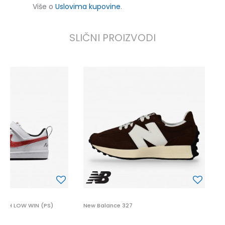
Više o
Uslovima kupovine
.
SLIČNI PROIZVODI
N
1
UGH LOW WIN (PS)
New Balance 327