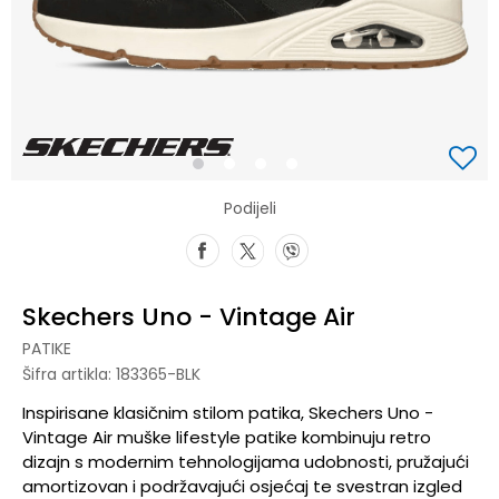
1
2
3
4
Podijeli
Skechers Uno - Vintage Air
PATIKE
Šifra artikla:
183365-BLK
Inspirisane klasičnim stilom patika, Skechers Uno -
Vintage Air muške lifestyle patike kombinuju retro
dizajn s modernim tehnologijama udobnosti, pružajući
amortizovan i podržavajući osjećaj te svestran izgled