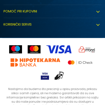
O nama
POMOĆ PRI KUPOVINI
Click&Collect
Uslovi korišćenja
Zapošljavanje
KORISNIČKI SERVIS
Politika privatnosti
Saradnja sa nama
Isporuka
Kako kupiti
Sindikalna prodaja
Zamjena artikla
Uputstvo za registraciju
Kontakt
Reklamacije
Prodavnice
Povrat robe i povrat sredstava
Status porudžbine
Nastojimo da budemo što precizniji u opisu proizvoda, prikazu
slika i samih cijena, ali ne možemo garantovati da su sve
informacije kompletne i bez grešaka. Svi artikli prikazani na sajtu
su dio naše ponude i ne podrazumijeva da su dostupni u