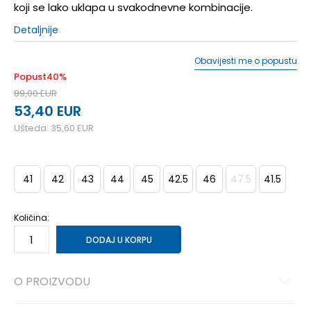
koji se lako uklapa u svakodnevne kombinacije.
Detaljnije
Obavijesti me o popustu
Popust
40
%
89,00
EUR
53,40
EUR
Ušteda:
35,60
EUR
41
42
43
44
45
42.5
46
47.5
41.5
Količina:
DODAJ U KORPU
O PROIZVODU