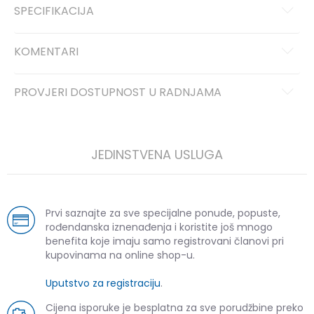
SPECIFIKACIJA
KOMENTARI
PROVJERI DOSTUPNOST U RADNJAMA
JEDINSTVENA USLUGA
Prvi saznajte za sve specijalne ponude, popuste,
rođendanska iznenađenja i koristite još mnogo
benefita koje imaju samo registrovani članovi pri
kupovinama na online shop-u.
Uputstvo za registraciju
.
Cijena isporuke je besplatna za sve porudžbine preko