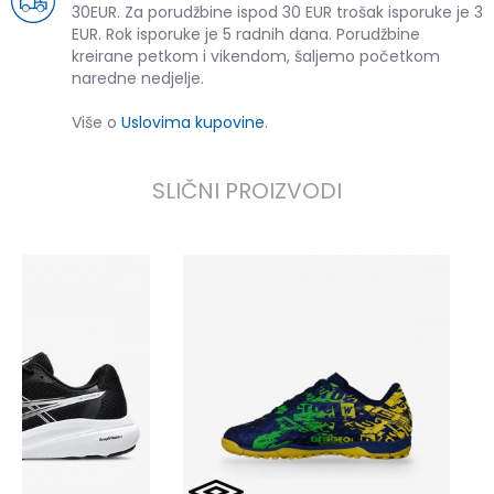
30EUR. Za porudžbine ispod 30 EUR trošak isporuke je 3
EUR. Rok isporuke je 5 radnih dana. Porudžbine
kreirane petkom i vikendom, šaljemo početkom
naredne nedjelje.
Više o
Uslovima kupovine
.
SLIČNI PROIZVODI
U
3