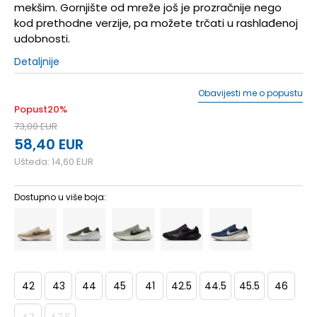
mekšim. Gornjište od mreže još je prozračnije nego
kod prethodne verzije, pa možete trčati u rashlađenoj
udobnosti.
Detaljnije
Obavijesti me o popustu
Popust
20
%
73,00
EUR
58,40
EUR
Ušteda:
14,60
EUR
Dostupno u više boja:
42
43
44
45
41
42.5
44.5
45.5
46