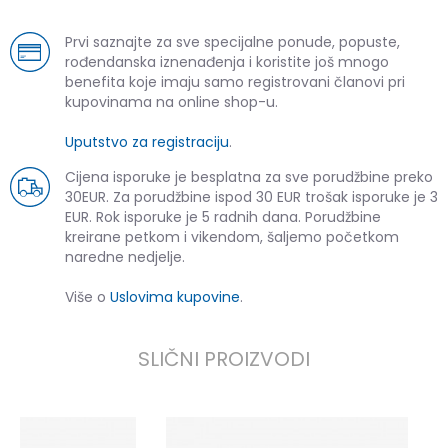
Prvi saznajte za sve specijalne ponude, popuste,
rođendanska iznenađenja i koristite još mnogo
benefita koje imaju samo registrovani članovi pri
kupovinama na online shop-u.
Uputstvo za registraciju
.
Cijena isporuke je besplatna za sve porudžbine preko
30EUR. Za porudžbine ispod 30 EUR trošak isporuke je 3
EUR. Rok isporuke je 5 radnih dana. Porudžbine
kreirane petkom i vikendom, šaljemo početkom
naredne nedjelje.
Više o
Uslovima kupovine
.
SLIČNI PROIZVODI