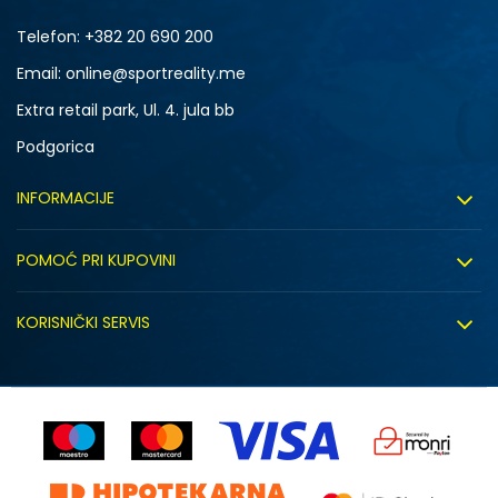
Telefon:
+382 20 690 200
Email: online@sportreality.me
Extra retail park, Ul. 4. jula bb
Podgorica
INFORMACIJE
O nama
POMOĆ PRI KUPOVINI
Click&Collect
Uslovi korišćenja
Zapošljavanje
KORISNIČKI SERVIS
Politika privatnosti
Saradnja sa nama
Isporuka
Kako kupiti
Sindikalna prodaja
Zamjena artikla
Uputstvo za registraciju
Kontakt
Reklamacije
Prodavnice
Povrat robe i povrat sredstava