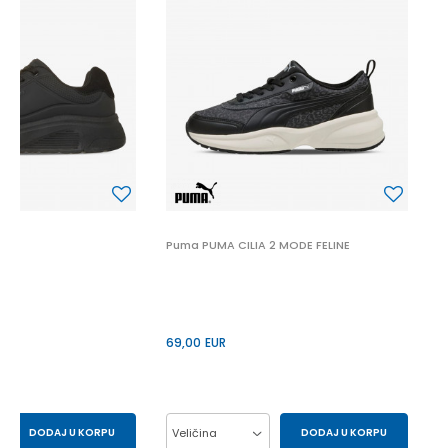
P
6
 2
Puma PUMA CILIA 2 MODE FELINE
69,00
EUR
DODAJ U KORPU
Veličina
DODAJ U KORPU