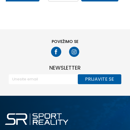
43
44
37
38
39
40
41
POVEŽIMO SE
NEWSLETTER
PRIJAVITE SE