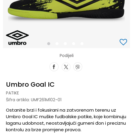
1
2
3
4
5
Podijeli
Umbro Goal IC
PATIKE
Šifra artikla:
UMF261M102-01
Ostanite brzi i fokusirani na zatvorenom terenu uz
Umbro Goal IC muške fudbalske patike, koje kombinuju
laganu udobnost, neostavljajući gumeni đon i preciznu
kontrolu za brze promjene pravca.