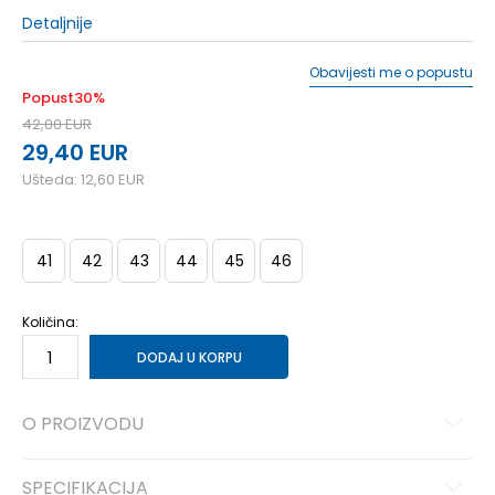
Detaljnije
Obavijesti me o popustu
Popust
30
%
42,00
EUR
29,40
EUR
Ušteda:
12,60
EUR
41
42
43
44
45
46
Količina:
DODAJ U KORPU
O PROIZVODU
SPECIFIKACIJA