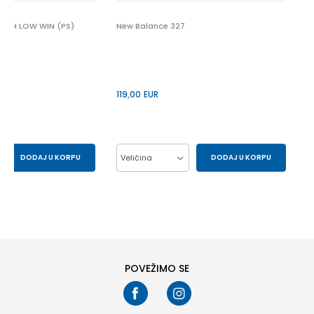
UGH LOW WIN (PS)
New Balance 327
119,00
EUR
DODAJ U KORPU
Veličina
DODAJ U KORPU
29.5
30
37
38
39
40
33
34
41
POVEŽIMO SE