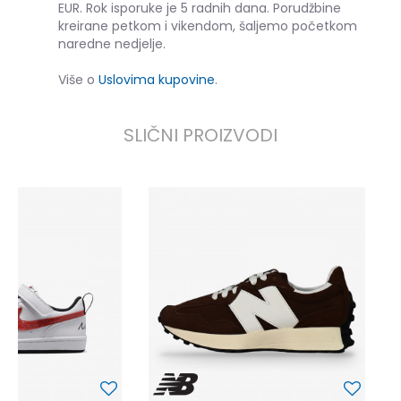
EUR. Rok isporuke je 5 radnih dana. Porudžbine
kreirane petkom i vikendom, šaljemo početkom
naredne nedjelje.
Više o
Uslovima kupovine
.
SLIČNI PROIZVODI
N
1