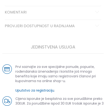
KOMENTARI
PROVJERI DOSTUPNOST U RADNJAMA
JEDINSTVENA USLUGA
Prvi saznajte za sve specijalne ponude, popuste,
rođendanska iznenađenja i koristite još mnogo
benefita koje imaju samo registrovani članovi pri
kupovinama na online shop-u.
Uputstvo za registraciju
.
Cijena isporuke je besplatna za sve porudžbine preko
30EUR. Za porudžbine ispod 30 EUR trošak isporuke je 3