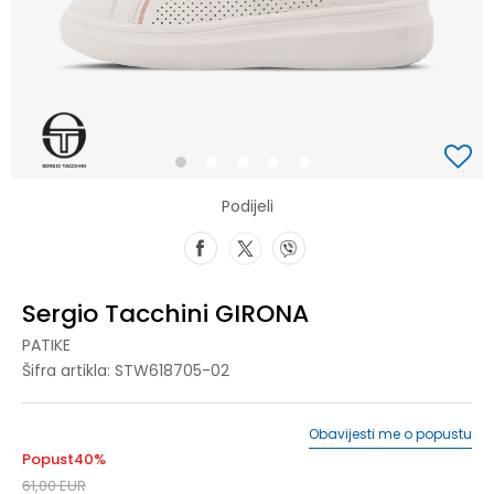
1
2
3
4
5
Podijeli
Sergio Tacchini GIRONA
PATIKE
Šifra artikla:
STW618705-02
Obavijesti me o popustu
Popust
40
%
61,00
EUR