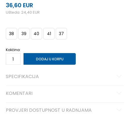
36,60
EUR
Ušteda:
24,40
EUR
38
39
40
41
37
Količina:
DODAJ U KORPU
SPECIFIKACIJA
KOMENTARI
PROVJERI DOSTUPNOST U RADNJAMA