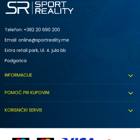
Telefon:
+382 20 690 200
Email: online@sportreality.me
Extra retail park, Ul. 4. jula bb
Podgorica
INFORMACIJE
O nama
POMOĆ PRI KUPOVINI
Click&Collect
Uslovi korišćenja
Zapošljavanje
KORISNIČKI SERVIS
Politika privatnosti
Saradnja sa nama
Isporuka
Kako kupiti
Sindikalna prodaja
Zamjena artikla
Uputstvo za registraciju
Kontakt