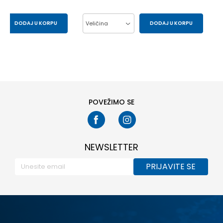
DODAJ U KORPU
Veličina
DODAJ U KORPU
43
44
37
38
39
40
41
POVEŽIMO SE
NEWSLETTER
PRIJAVITE SE