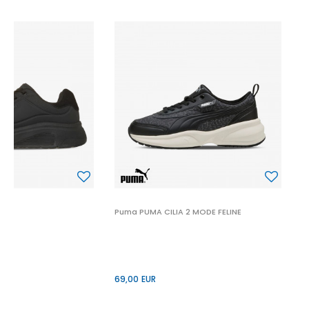
P
6
 2
Puma PUMA CILIA 2 MODE FELINE
69,00
EUR