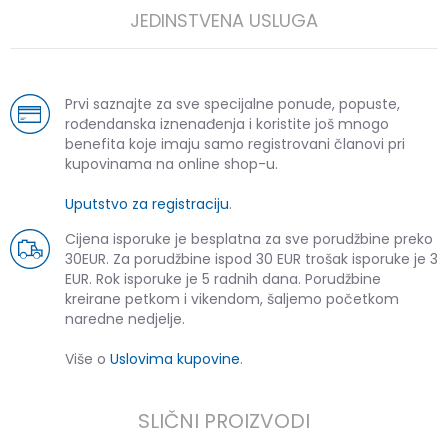
JEDINSTVENA USLUGA
Prvi saznajte za sve specijalne ponude, popuste,
rođendanska iznenađenja i koristite još mnogo
benefita koje imaju samo registrovani članovi pri
kupovinama na online shop-u.
Uputstvo za registraciju
.
Cijena isporuke je besplatna za sve porudžbine preko
30EUR. Za porudžbine ispod 30 EUR trošak isporuke je 3
EUR. Rok isporuke je 5 radnih dana. Porudžbine
kreirane petkom i vikendom, šaljemo početkom
naredne nedjelje.
Više o
Uslovima kupovine
.
SLIČNI PROIZVODI