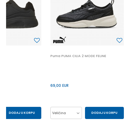
6
 2
Puma PUMA CILIA 2 MODE FELINE
69,00
EUR
DODAJ U KORPU
Veličina
DODAJ U KORPU
43
44
37
38
39
40
41