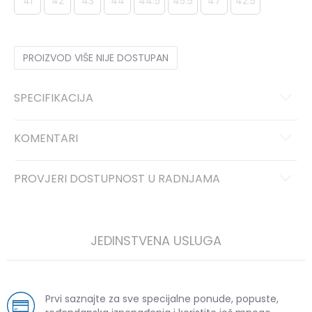
41
42
43
44
44.5
45.5
47
42.5
PROIZVOD VIŠE NIJE DOSTUPAN
SPECIFIKACIJA
KOMENTARI
PROVJERI DOSTUPNOST U RADNJAMA
JEDINSTVENA USLUGA
Prvi saznajte za sve specijalne ponude, popuste,