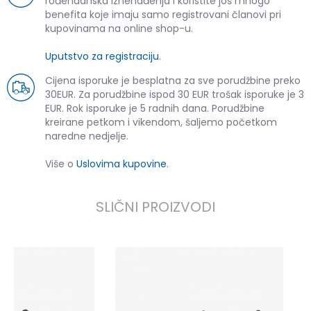
rođendanska iznenađenja i koristite još mnogo
benefita koje imaju samo registrovani članovi pri
kupovinama na online shop-u.
Uputstvo za registraciju
.
Cijena isporuke je besplatna za sve porudžbine preko
30EUR. Za porudžbine ispod 30 EUR trošak isporuke je 3
EUR. Rok isporuke je 5 radnih dana. Porudžbine
kreirane petkom i vikendom, šaljemo početkom
naredne nedjelje.
Više o
Uslovima kupovine
.
SLIČNI PROIZVODI
P