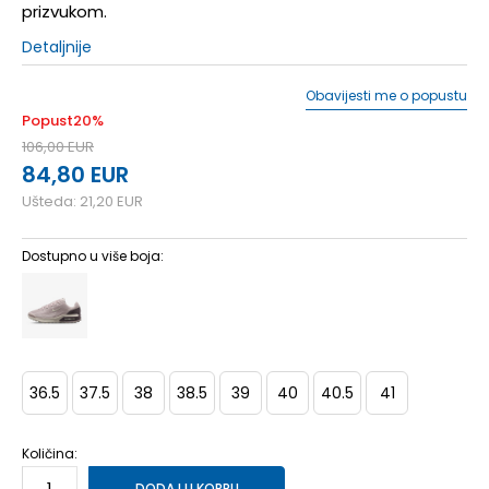
prizvukom.
Detaljnije
Obavijesti me o popustu
Popust
20
%
106,00
EUR
84,80
EUR
Ušteda:
21,20
EUR
Dostupno u više boja:
36.5
37.5
38
38.5
39
40
40.5
41
Količina:
DODAJ U KORPU