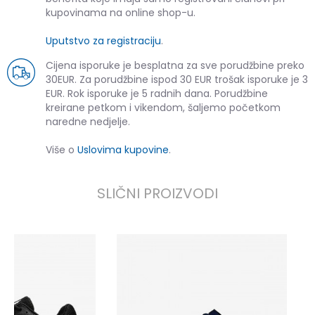
kupovinama na online shop-u.
Uputstvo za registraciju
.
Cijena isporuke je besplatna za sve porudžbine preko
30EUR. Za porudžbine ispod 30 EUR trošak isporuke je 3
EUR. Rok isporuke je 5 radnih dana. Porudžbine
kreirane petkom i vikendom, šaljemo početkom
naredne nedjelje.
Više o
Uslovima kupovine
.
SLIČNI PROIZVODI
U