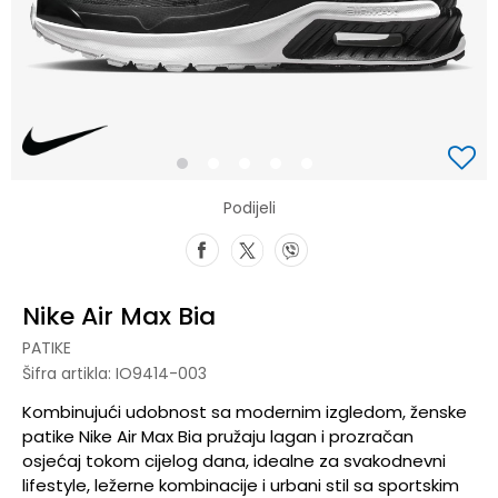
1
2
3
4
5
Podijeli
Nike Air Max Bia
PATIKE
Šifra artikla:
IO9414-003
Kombinujući udobnost sa modernim izgledom, ženske
patike Nike Air Max Bia pružaju lagan i prozračan
osjećaj tokom cijelog dana, idealne za svakodnevni
lifestyle, ležerne kombinacije i urbani stil sa sportskim