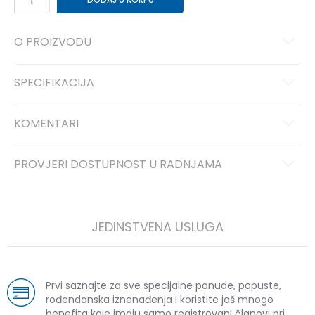
O PROIZVODU
SPECIFIKACIJA
KOMENTARI
PROVJERI DOSTUPNOST U RADNJAMA
JEDINSTVENA USLUGA
Prvi saznajte za sve specijalne ponude, popuste,
rođendanska iznenađenja i koristite još mnogo
benefita koje imaju samo registrovani članovi pri