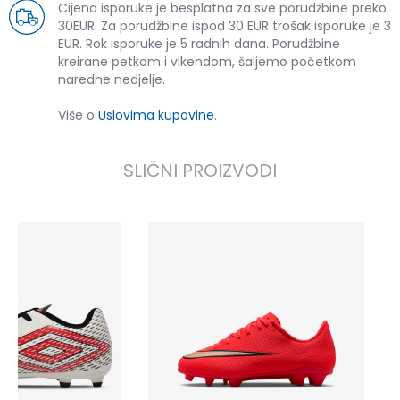
Cijena isporuke je besplatna za sve porudžbine preko
30EUR. Za porudžbine ispod 30 EUR trošak isporuke je 3
EUR. Rok isporuke je 5 radnih dana. Porudžbine
kreirane petkom i vikendom, šaljemo početkom
naredne nedjelje.
Više o
Uslovima kupovine
.
SLIČNI PROIZVODI
a
4
5