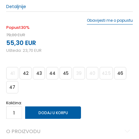
Detaljnije
Obavijesti me o popustu
Popust
30
%
79,00
EUR
55,30
EUR
Ušteda:
23,70
EUR
41
42
43
44
45
39
40
42.5
46
47
Količina:
DODAJ U KORPU
O PROIZVODU