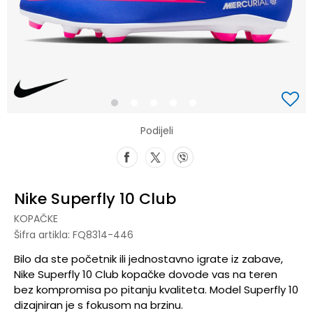
1
2
3
4
5
Podijeli
Nike Superfly 10 Club
KOPAČKE
Šifra artikla:
FQ8314-446
Bilo da ste početnik ili jednostavno igrate iz zabave,
Nike Superfly 10 Club kopačke dovode vas na teren
bez kompromisa po pitanju kvaliteta. Model Superfly 10
dizajniran je s fokusom na brzinu.