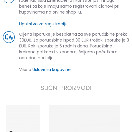
rođendanska iznenađenja i koristite još mnogo
benefita koje imaju samo registrovani članovi pri
kupovinama na online shop-u.
Uputstvo za registraciju
.
Cijena isporuke je besplatna za sve porudžbine preko
30EUR. Za porudžbine ispod 30 EUR trošak isporuke je 3
EUR. Rok isporuke je 5 radnih dana. Porudžbine
kreirane petkom i vikendom, šaljemo početkom
naredne nedjelje.
Više o
Uslovima kupovine
.
SLIČNI PROIZVODI
U