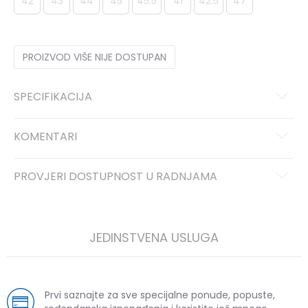
42
43
44
45
45.5
41
42.5
47
PROIZVOD VIŠE NIJE DOSTUPAN
SPECIFIKACIJA
KOMENTARI
PROVJERI DOSTUPNOST U RADNJAMA
JEDINSTVENA USLUGA
Prvi saznajte za sve specijalne ponude, popuste,