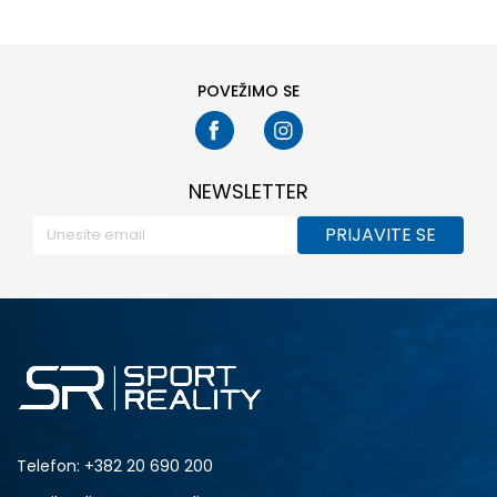
35
36
37
38
39
POVEŽIMO SE
NEWSLETTER
PRIJAVITE SE
Telefon:
+382 20 690 200