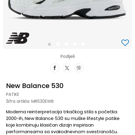
1
2
3
4
5
Podijeli
New Balance 530
PATIKE
Šifra artikla:
MR530EWB
Moderna reinterpretacija trkačkog stila s početka
2000-ih, New Balance 530 su muške lifestyle patike
koje kombinuju klasičan dizajn inspirisan
performansama sa svakodnevnom svestranošću.