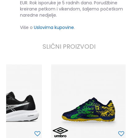
EUR. Rok isporuke je 5 radnih dana. Porudžbine
kreirane petkom i vikendom, šaljemo početkom
naredne nedjelje.
Više o
Uslovima kupovine
.
SLIČNI PROIZVODI
U
3