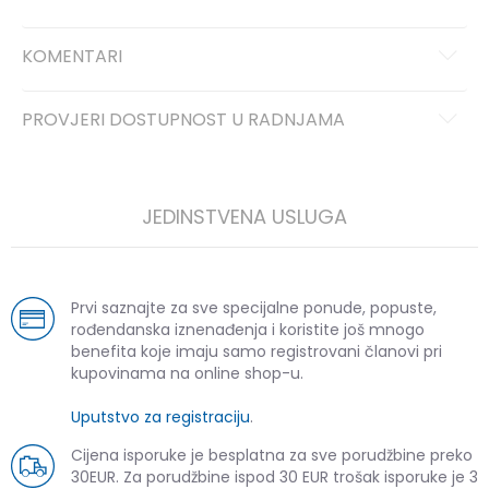
KOMENTARI
PROVJERI DOSTUPNOST U RADNJAMA
JEDINSTVENA USLUGA
Prvi saznajte za sve specijalne ponude, popuste,
rođendanska iznenađenja i koristite još mnogo
benefita koje imaju samo registrovani članovi pri
kupovinama na online shop-u.
Uputstvo za registraciju
.
Cijena isporuke je besplatna za sve porudžbine preko
30EUR. Za porudžbine ispod 30 EUR trošak isporuke je 3