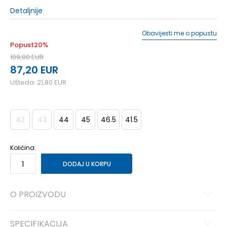
Detaljnije
Obavijesti me o popustu
Popust
20
%
109,00
EUR
87,20
EUR
Ušteda:
21,80
EUR
42
43
44
45
46.5
41.5
Količina:
DODAJ U KORPU
O PROIZVODU
SPECIFIKACIJA