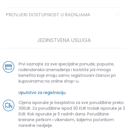
PROVJERI DOSTUPNOST U RADNJAMA
JEDINSTVENA USLUGA
Prvi saznajte za sve specijalne ponude, popuste,
rođendanska iznenađenja i koristite još mnogo
benefita koje imaju samo registrovani članovi pri
kupovinama na online shop-u.
Uputstvo za registraciju
.
Cijena isporuke je besplatna za sve porudžbine preko
30EUR. Za porudžbine ispod 30 EUR trošak isporuke je 3
EUR. Rok isporuke je 5 radnih dana. Porudžbine
kreirane petkom i vikendom, šaljemo početkom
naredne nedjelje.