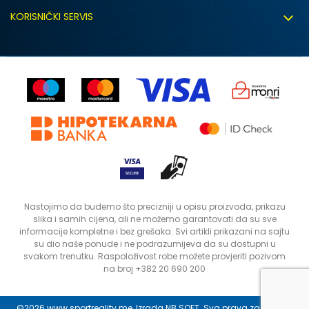
Uslovi korišćenja
Zapošljavanje
KORISNIČKI SERVIS
Politika privatnosti
Saradnja sa nama
Isporuka
Kako kupiti
Sindikalna prodaja
Zamjena artikla
Uputstvo za registraciju
Kontakt
Reklamacije
Prodavnice
Povrat robe i povrat sredstava
Status porudžbine
Nastojimo da budemo što precizniji u opisu proizvoda, prikazu
slika i samih cijena, ali ne možemo garantovati da su sve
informacije kompletne i bez grešaka. Svi artikli prikazani na sajtu
su dio naše ponude i ne podrazumijeva da su dostupni u
svakom trenutku. Raspoloživost robe možete provjeriti pozivom
na broj +382 20 690 200
©2026
www.sportreality.me
, Izrada
NB SOFT
. Sva prava zadržana.