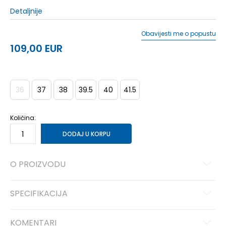
Detaljnije
Obavijesti me o popustu
109,00
EUR
36
37
38
39.5
40
41.5
Količina:
DODAJ U KORPU
O PROIZVODU
SPECIFIKACIJA
KOMENTARI