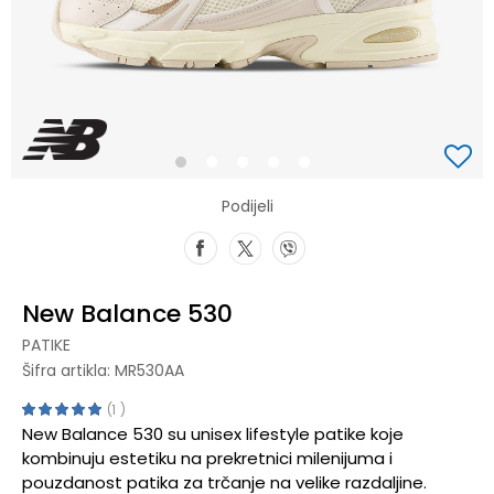
1
2
3
4
5
Podijeli
New Balance 530
PATIKE
Šifra artikla:
MR530AA
1
New Balance 530 su unisex lifestyle patike koje
kombinuju estetiku na prekretnici milenijuma i
pouzdanost patika za trčanje na velike razdaljine.