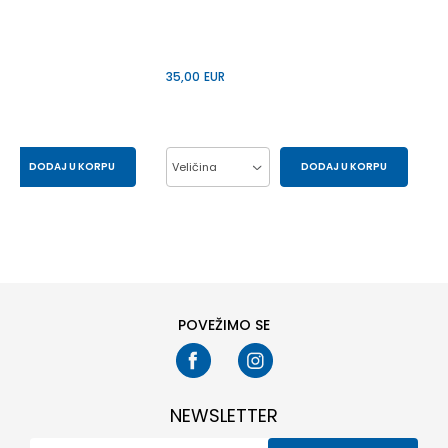
35,00
EUR
DODAJ U KORPU
Veličina
DODAJ U KORPU
44
45
27
28
29
30
31
32
33
34
35
36
37
38
39
POVEŽIMO SE
NEWSLETTER