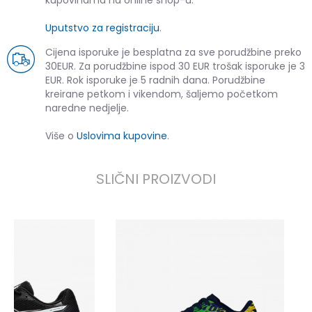
kupovinama na online shop-u.
Uputstvo za registraciju
.
Cijena isporuke je besplatna za sve porudžbine preko
30EUR. Za porudžbine ispod 30 EUR trošak isporuke je 3
EUR. Rok isporuke je 5 radnih dana. Porudžbine
kreirane petkom i vikendom, šaljemo početkom
naredne nedjelje.
Više o
Uslovima kupovine
.
SLIČNI PROIZVODI
U