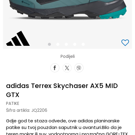
1
2
3
4
5
Podijeli
adidas Terrex Skychaser AX5 MID
GTX
PATIKE
Šifra artikla:
JQ2206
Gdje god te staza odvede, ove adidas planinarske
patike su tvoj pouzdan saputnik u avanturi.Bilo da je
teren mokar ili suv, vodootporna i prozračna GORE-TEX