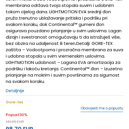
membrana održava tvoja stopala suvim i udobnim
tokom cijelog dana. LIGHTMOTION EVA srednji đon
pruža trenutno ublažavanje pritiska i podršku pri
svakom koraku, dok Continental™ gumeni đon
osigurava pouzdano prianjanje u svim uslovima. Lagan
dizajn i svestranost omogućavaju ti da istražuješ više,
bez obzira na udaljenost ili teren.Detalji: GORE-TEX
zaštita – Vodootporna i prozračna membrana za suva
i udobna stopala u svim vremenskim uslovima.
LIGHTMOTION udobnost – Lagana EVA amortizacija za
podršku i lakoću kretanja. Continental™ đon – Izuzetno
prianjanje na mokrim i suvim površinama za sigurnost
na svakom koraku.
Detaljnije
Gore-tex
Obavijesti me o popustu
Popust
30
%
141,00
EUR