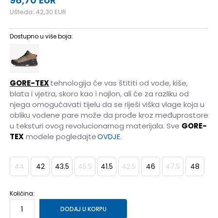
98,70
EUR
Ušteda:
42,30
EUR
Dostupno u više boja:
GORE-TEX
tehnologija će vas štititi od vode, kiše,
blata i vjetra, skoro kao i najlon, ali će za razliku od
njega omogućavati tijelu da se riješi viška vlage koja u
obliku vodene pare može da prođe kroz međuprostore
u teksturi ovog revolucionarnog materijala. Sve
GORE-
TEX
modele pogledajte
OVDJE
.
44
42
43.5
45.5
41.5
42.5
46
47.5
48
Količina:
DODAJ U KORPU