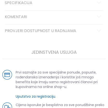
SPECIFIKACIJA
KOMENTARI
PROVJERI DOSTUPNOST U RADNJAMA
JEDINSTVENA USLUGA
Prvi saznajte za sve specijalne ponude, popuste,
rođendanska iznenađenja i koristite još mnogo
benefita koje imaju samo registrovani članovi pri
kupovinama na online shop-u.
Uputstvo za registraciju
.
Cijena isporuke je besplatna za sve porudžbine preko