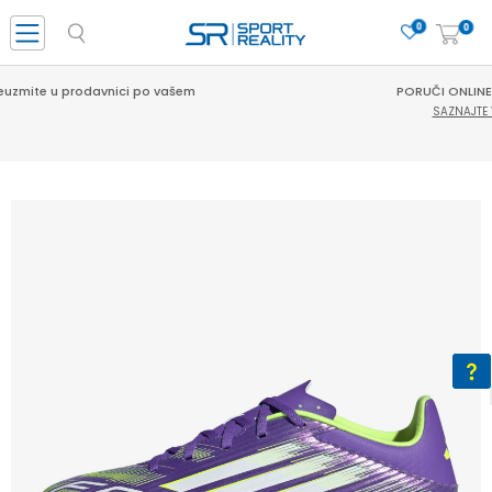
0
0
PORUČI ONLINE I UŠTEDI
SAZNAJTE VIŠE