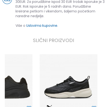
30EUR. Za porudžbine ispod 30 EUR trošak isporuke je 3
EUR. Rok isporuke je 5 radnih dana. Porudžbine
kreirane petkom i vikendom, šaljemo početkom
naredne nedjelje.
Više o
Uslovima kupovine
.
SLIČNI PROIZVODI
P
6