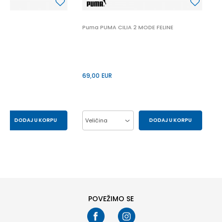
 2
Puma PUMA CILIA 2 MODE FELINE
69,00
EUR
DODAJ U KORPU
Veličina
DODAJ U KORPU
43
44
37
38
39
40
41
POVEŽIMO SE