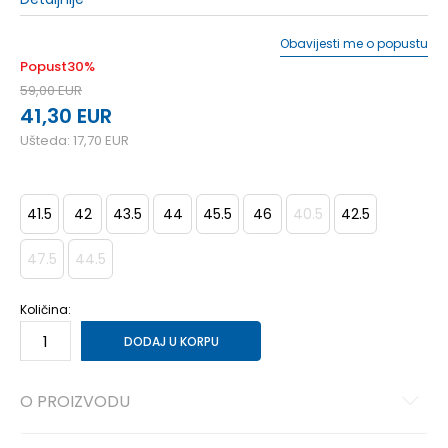
Obavijesti me o popustu
Popust
30
%
59,00
EUR
41,30
EUR
Ušteda:
17,70
EUR
41.5
42
43.5
44
45.5
46
40.5
42.5
47.5
44.5
Količina:
DODAJ U KORPU
O PROIZVODU