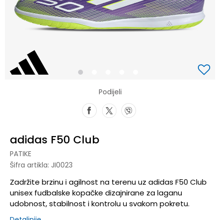
1
2
3
4
5
Podijeli
adidas F50 Club
PATIKE
Šifra artikla:
JI0023
Zadržite brzinu i agilnost na terenu uz adidas F50 Club
unisex fudbalske kopačke dizajnirane za laganu
udobnost, stabilnost i kontrolu u svakom pokretu.
Detaljnije