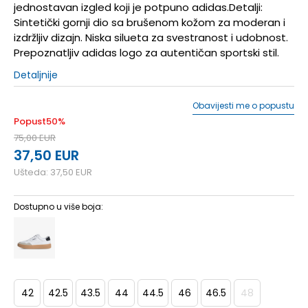
jednostavan izgled koji je potpuno adidas.Detalji:
Sintetički gornji dio sa brušenom kožom za moderan i
izdržljiv dizajn. Niska silueta za svestranost i udobnost.
Prepoznatljiv adidas logo za autentičan sportski stil.
Detaljnije
Obavijesti me o popustu
Popust
50
%
75,00
EUR
37,50
EUR
Ušteda:
37,50
EUR
Dostupno u više boja:
42
42.5
43.5
44
44.5
46
46.5
48