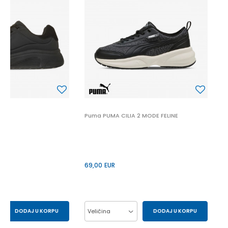
P
6
 2
Puma PUMA CILIA 2 MODE FELINE
69,00
EUR
DODAJ U KORPU
Veličina
DODAJ U KORPU
43
44
37
38
39
40