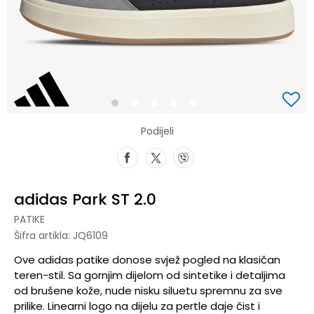
1
2
3
4
5
Podijeli
adidas Park ST 2.0
PATIKE
Šifra artikla:
JQ6109
Ove adidas patike donose svjež pogled na klasičan
teren-stil. Sa gornjim dijelom od sintetike i detaljima
od brušene kože, nude nisku siluetu spremnu za sve
prilike. Linearni logo na dijelu za pertle daje čist i