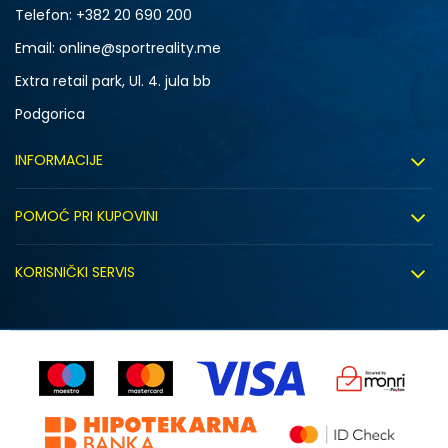
Telefon:
+382 20 690 200
Email: online@sportreality.me
Extra retail park, Ul. 4. jula bb
Podgorica
INFORMACIJE
O nama
POMOĆ PRI KUPOVINI
Click&Collect
Uslovi korišćenja
Zapošljavanje
KORISNIČKI SERVIS
Politika privatnosti
Saradnja sa nama
Isporuka
Kako kupiti
Sindikalna prodaja
Zamjena artikla
Uputstvo za registraciju
Kontakt
Reklamacije
Prodavnice
Povrat robe i povrat sredstava
Status porudžbine