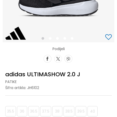
1
2
3
4
5
Podijeli
adidas ULTIMASHOW 2.0 J
PATIKE
Šifra artikla:
JH6102
35.5
36
36.5
37.5
38
38.5
39.5
40