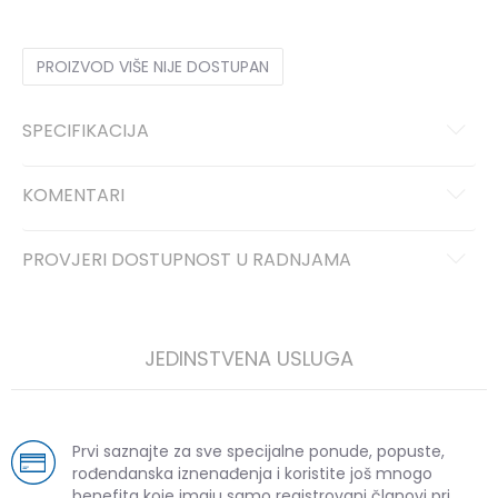
PROIZVOD VIŠE NIJE DOSTUPAN
SPECIFIKACIJA
KOMENTARI
PROVJERI DOSTUPNOST U RADNJAMA
JEDINSTVENA USLUGA
Prvi saznajte za sve specijalne ponude, popuste,
rođendanska iznenađenja i koristite još mnogo
benefita koje imaju samo registrovani članovi pri