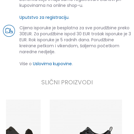
kupovinama na online shop-u.
Uputstvo za registraciju
.
Cijena isporuke je besplatna za sve porudžbine preko
30EUR. Za porudžbine ispod 30 EUR trošak isporuke je 3
EUR. Rok isporuke je 5 radnih dana. Porudžbine
kreirane petkom i vikendom, šaljemo početkom
naredne nedjelje.
Više o
Uslovima kupovine
.
SLIČNI PROIZVODI
P