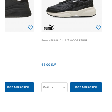
6
 2
Puma PUMA CILIA 2 MODE FELINE
69,00
EUR
DODAJ U KORPU
Veličina
DODAJ U KORPU
43
44
37
38
39
40
41