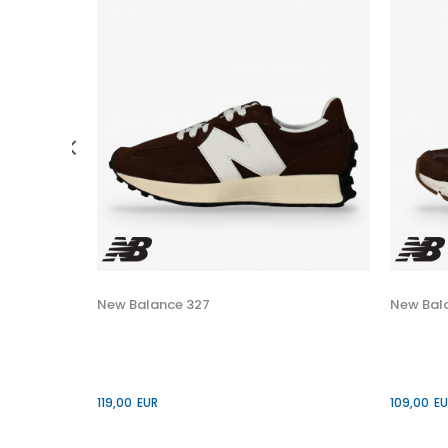
N (PS)
 U KORPU
30
New Balance 327
New Bal
34
119,00
EUR
109,00
EU