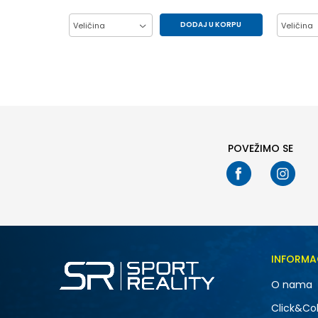
DODAJ U KORPU
Veličina
Veličina
37
38
39
40
37
41
41.5
POVEŽIMO SE
INFORMA
O nama
Click&Col