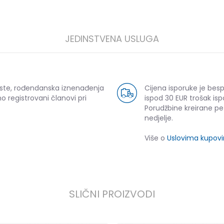
JEDINSTVENA USLUGA
uste, rođendanska iznenađenja
Cijena isporuke je bes
o registrovani članovi pri
ispod 30 EUR trošak isp
Porudžbine kreirane p
nedjelje.
Više o
Uslovima kupov
SLIČNI PROIZVODI