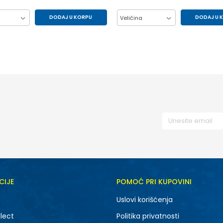
DODAJ U KORPU
DODAJ U 
Veličina
38
39.5
40
38
39.5
40
CIJE
POMOĆ PRI KUPOVINI
Uslovi korišćenja
lect
Politika privatnosti