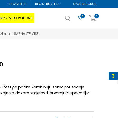
PRIJAVITE SE
REGISTRUJTE SE
SPORT
&
BONUS
0
0
SEZONSKI POPUSTI
izboru
SAZNAJTE VIŠE
0
 lifestyle patike kombinuju samopouzdanje,
izajn sa dozom smjelosti, stvarajući upečatljiv