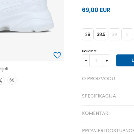
69,00
EUR
38
38.5
39
41
Količina:
ijeli
O PROIZVODU
SPECIFIKACIJA
KOMENTARI
PROVJERI DOSTUPNO