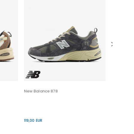
adidas BA
38,50
EUR
Popust
30
%
New Balance 878
119,00
EUR