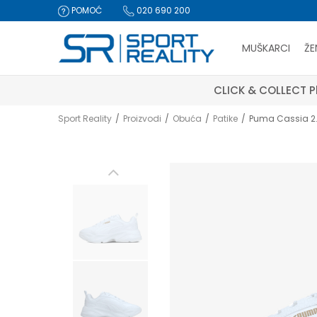
POMOĆ
020 690 200
MUŠKARCI
ŽE
CLICK & COLLECT Pl
Sport Reality
Proizvodi
Obuća
Patike
Puma Cassia 2