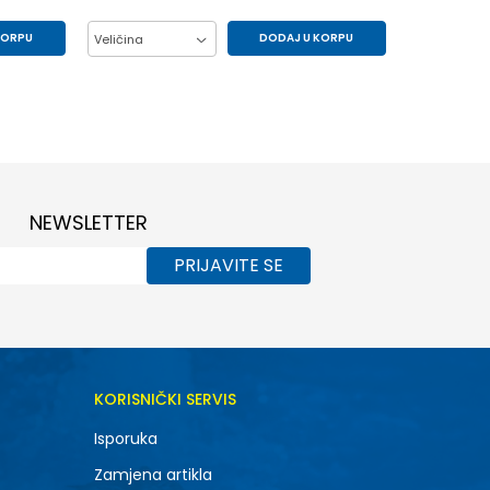
KORPU
DODAJ U KORPU
Veličina
41.5
42
43
44
45
46.5
47.5
NEWSLETTER
PRIJAVITE SE
KORISNIČKI SERVIS
Isporuka
Zamjena artikla