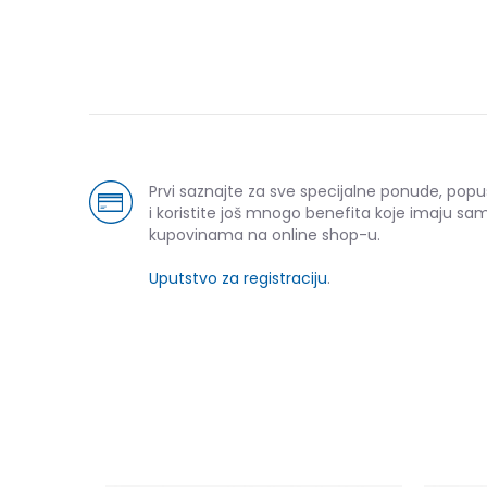
Prvi saznajte za sve specijalne ponude, pop
i koristite još mnogo benefita koje imaju sam
kupovinama na online shop-u.
Uputstvo za registraciju
.