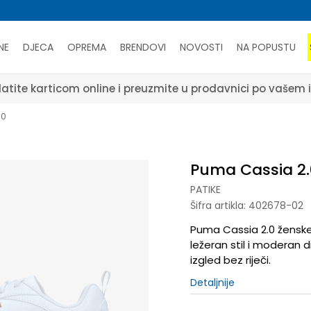
NE
DJECA
OPREMA
BRENDOVI
NOVOSTI
NA POPUSTU
atite karticom online i preuzmite u prodavnici po vašem 
.0
Puma Cassia 2.
PATIKE
Šifra artikla:
402678-02
Puma Cassia 2.0 ženske
ležeran stil i moderan d
izgled bez riječi.
Detaljnije