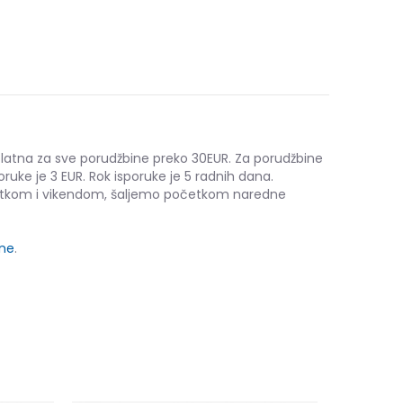
platna za sve porudžbine preko 30EUR. Za porudžbine
oruke je 3 EUR. Rok isporuke je 5 radnih dana.
etkom i vikendom, šaljemo početkom naredne
ine
.