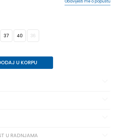
Obavijesti me o popustu
37
40
36
DODAJ U KORPU
ST U RADNJAMA