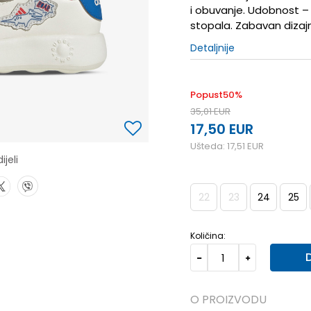
i obuvanje. Udobnost – 
stopala. Zabavan dizajn
Detaljnije
Popust
50
%
35,01
EUR
17,50
EUR
Ušteda:
17,51
EUR
ijeli
22
23
24
25
Količina:
O PROIZVODU