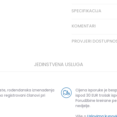
SPECIFIKACIJA
KOMENTARI
PROVJERI DOSTUPNO
JEDINSTVENA USLUGA
uste, rođendanska iznenađenja
Cijena isporuke je bes
o registrovani članovi pri
ispod 30 EUR trošak isp
Porudžbine kreirane p
nedjelje.
Više o
Uslovima kupov