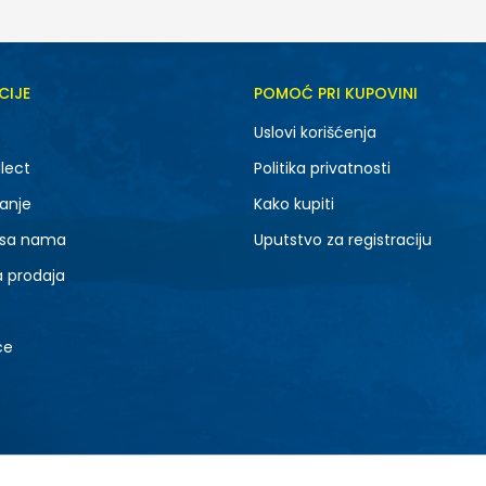
CIJE
POMOĆ PRI KUPOVINI
Uslovi korišćenja
lect
Politika privatnosti
anje
Kako kupiti
 sa nama
Uputstvo za registraciju
a prodaja
ce