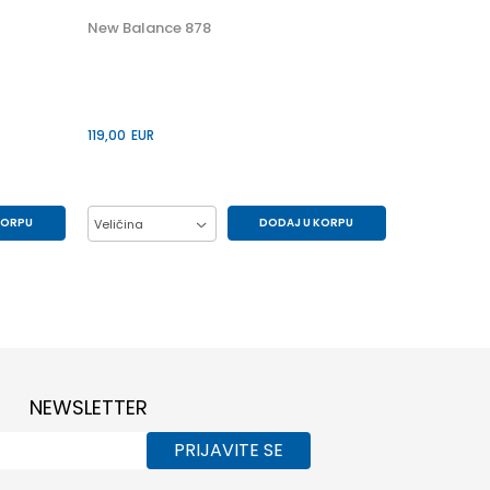
New Balance 878
119,00
EUR
KORPU
DODAJ U KORPU
Veličina
41.5
42
43
44
45
46.5
47.5
NEWSLETTER
PRIJAVITE SE