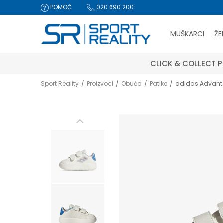
POMOĆ
020 690 200
MUŠKARCI
ŽE
CLICK & COLLECT Pl
Sport Reality
Proizvodi
Obuća
Patike
adidas Advant