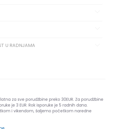
ST U RADNJAMA
platna za sve porudžbine preko 30EUR. Za porudžbine
oruke je 3 EUR. Rok isporuke je 5 radnih dana.
etkom i vikendom, šaljemo početkom naredne
ine
.