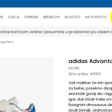
NE
DJECA
OPREMA
BRENDOVI
NOVOSTI
NA POPUSTU
atite karticom online i preuzmite u prodavnici po vašem 
age Dino
adidas Advant
PATIKE
Šifra artikla:
JP6163
Vaš mališan će biti sp
za bebe, posebno dizaj
sintetički gornji dio i 
igre, dok čičak trake 
Razigrani dinosaurus de
dodir.Detalji: Jednosta