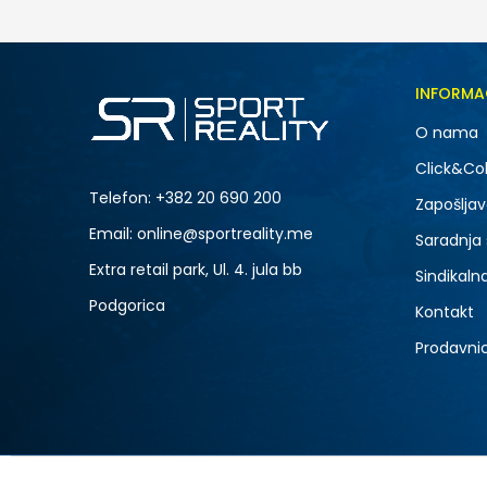
INFORMA
O nama
Click&Col
Telefon:
+382 20 690 200
Zapošljav
Email: online@sportreality.me
Saradnja
Extra retail park, Ul. 4. jula bb
Sindikaln
Podgorica
Kontakt
Prodavni