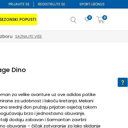
PRIJAVITE SE
REGISTRUJTE SE
SPORT
&
BONUS
0
0
SEZONSKI POPUSTI
izboru
SAZNAJTE VIŠE
age Dino
reman za velike avanture uz ove adidas patike
nirane za udobnost i lakoću kretanja. Mekani
lagana srednji đon pružaju prijatan osjećaj tokom
omogućavaju brzo i jednostavno obuvanje.
talji dodaju zabavan i šarmantan završni
vno obuvanje – čičak zatvaranje za lako skidanje