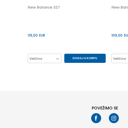
30
New Balance 327
New Bal
34
119,00
EUR
109,00
EU
DODAJ U KORPU
Veličina
Veličina
37
38
39
40
37
41
41.5
POVEŽIMO SE