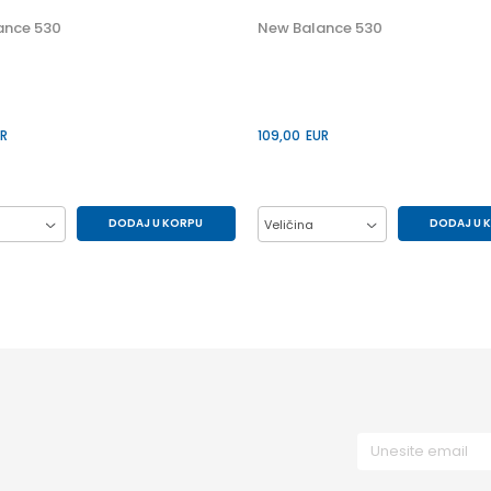
ance 530
New Balance 530
R
109,00
EUR
DODAJ U KORPU
DODAJ U 
Veličina
38
39.5
40
38
39.5
40
37