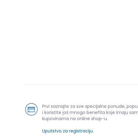
Prvi saznajte za sve specijalne ponude, pop
i koristite još mnogo benefita koje imaju sam
kupovinama na online shop-u.
Uputstvo za registraciju
.