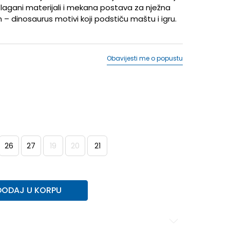
lagani materijali i mekana postava za nježna
 – dinosaurus motivi koji podstiču maštu i igru.
Obavijesti me o popustu
26
27
19
20
21
DODAJ U KORPU