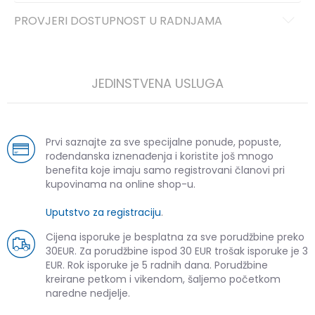
PROVJERI DOSTUPNOST U RADNJAMA
JEDINSTVENA USLUGA
Prvi saznajte za sve specijalne ponude, popuste,
rođendanska iznenađenja i koristite još mnogo
benefita koje imaju samo registrovani članovi pri
kupovinama na online shop-u.
Uputstvo za registraciju
.
Cijena isporuke je besplatna za sve porudžbine preko
30EUR. Za porudžbine ispod 30 EUR trošak isporuke je 3
EUR. Rok isporuke je 5 radnih dana. Porudžbine
kreirane petkom i vikendom, šaljemo početkom
naredne nedjelje.