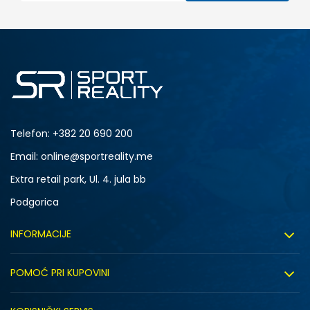
Telefon:
+382 20 690 200
Email: online@sportreality.me
Extra retail park, Ul. 4. jula bb
Podgorica
INFORMACIJE
O nama
POMOĆ PRI KUPOVINI
Click&Collect
Uslovi korišćenja
Zapošljavanje