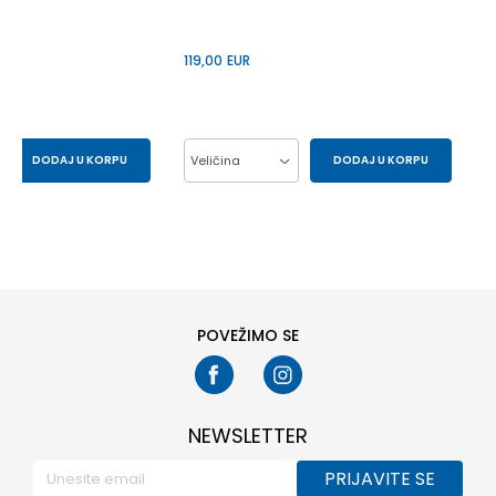
119,00
EUR
DODAJ U KORPU
Veličina
DODAJ U KORPU
29.5
30
37
38
39
40
33
34
41
POVEŽIMO SE
NEWSLETTER
PRIJAVITE SE