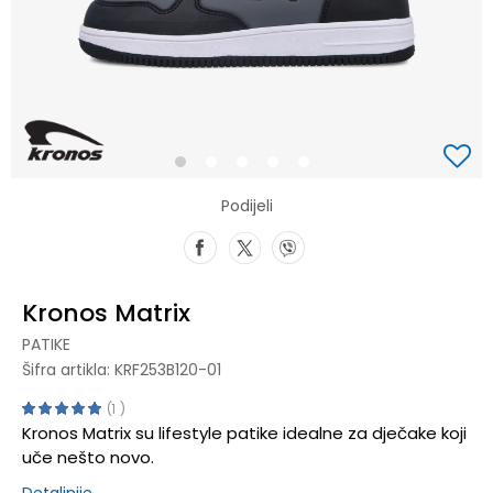
1
2
3
4
5
Podijeli
Kronos Matrix
PATIKE
Šifra artikla:
KRF253B120-01
1
Kronos Matrix su lifestyle patike idealne za dječake koji
uče nešto novo.