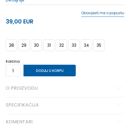
Detaljnije
Obavijesti me o popustu
39,00
EUR
28
29
30
31
32
33
34
35
Količina:
DODAJ U KORPU
O PROIZVODU
SPECIFIKACIJA
KOMENTARI