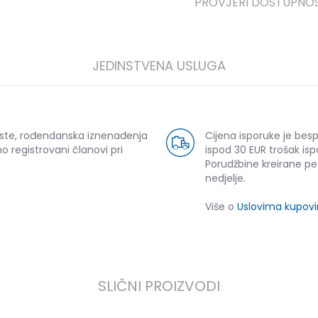
PROVJERI DOSTUPNO
JEDINSTVENA USLUGA
uste, rođendanska iznenađenja
Cijena isporuke je bes
o registrovani članovi pri
ispod 30 EUR trošak isp
Porudžbine kreirane p
nedjelje.
Više o
Uslovima kupov
SLIČNI PROIZVODI