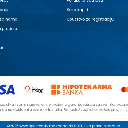
lect
Politika privatnosti
anje
Kako kupiti
 sa nama
Uputstvo za registraciju
a prodaja
ce
zu slika i samih cijena, ali ne možemo garantovati da su sve informacije ko
da su dostupni u svakom trenutku. Raspoloživost robe možete provjeriti
©2026
www.sportreality.me
, Izrada
NB SOFT
. Sva prava zadržana.