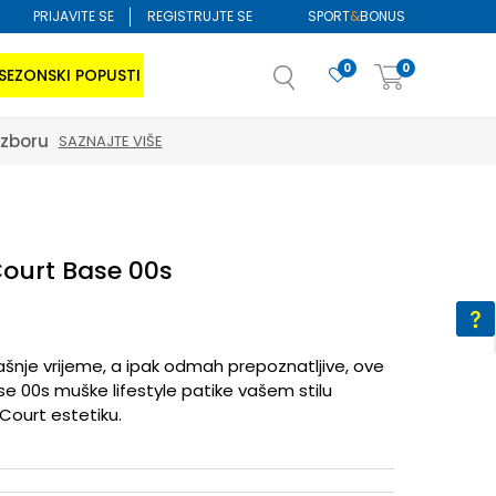
PRIJAVITE SE
REGISTRUJTE SE
SPORT
&
BONUS
0
0
SEZONSKI POPUSTI
izboru
SAZNAJTE VIŠE
ourt Base 00s
nje vrijeme, a ipak odmah prepoznatljive, ove
e 00s muške lifestyle patike vašem stilu
Court estetiku.