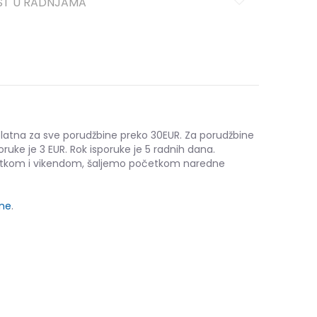
ST U RADNJAMA
platna za sve porudžbine preko 30EUR. Za porudžbine
oruke je 3 EUR. Rok isporuke je 5 radnih dana.
etkom i vikendom, šaljemo početkom naredne
ine
.