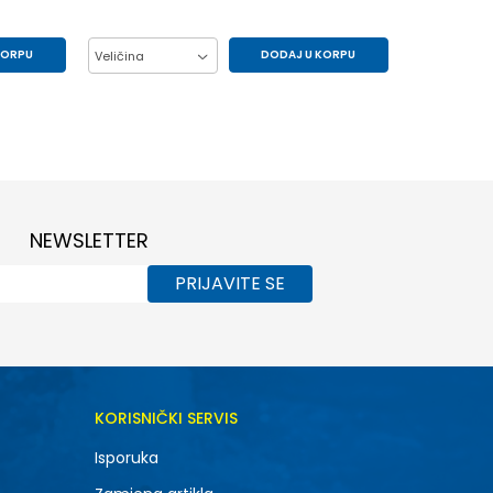
KORPU
DODAJ U KORPU
Veličina
44
41
42
43
44
45
46
NEWSLETTER
PRIJAVITE SE
KORISNIČKI SERVIS
Isporuka