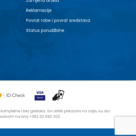
Zamjena artikla
Reklamacije
Povrat robe i povrat sredstava
Status porudžbine
mpletne i bez grešaka. Svi artikli prikazani na sajtu su dio
 pozivom na broj +382 20 690 200