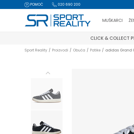
POMOĆ
020 690 200
MUŠKARCI
ŽE
CLICK & COLLECT Pl
Sport Reality
Proizvodi
Obuća
Patike
adidas Grand 