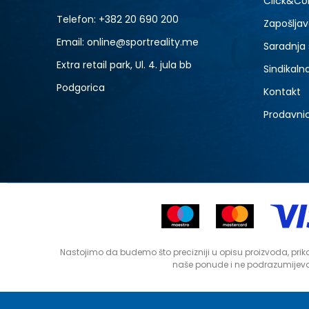
Click&Col
Telefon:
+382 20 690 200
Zapošljav
Email: online@sportreality.me
Saradnja
Extra retail park, Ul. 4. jula bb
Sindikaln
Podgorica
Kontakt
Prodavni
Nastojimo da budemo što precizniji u opisu proizvoda, prika
naše ponude i ne podrazumijeva 