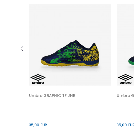
 U KORPU
45
Umbro GRAPHIC TF JNR
Umbro G
35,00
EUR
35,00
EU