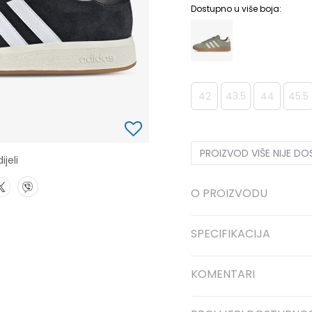
Dostupno u više boja:
42
43.5
44
45.5
PROIZVOD VIŠE NIJE D
ijeli
O PROIZVODU
SPECIFIKACIJA
KOMENTARI