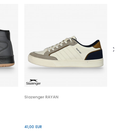
Slazenger
41,00
EUR
Veličina
41
45
Slazenger RAYAN
41,00
EUR