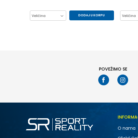
DODAJ U KORPU
Veličina
Veličina
27
28
29
30
32
31
32
33
34
36
35
36
37
38
39
POVEŽIMO SE
INFORMA
O nama