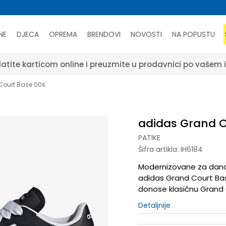
NE
DJECA
OPREMA
BRENDOVI
NOVOSTI
NA POPUSTU
atite karticom online i preuzmite u prodavnici po vašem 
Court Base 00s
adidas Grand C
PATIKE
Šifra artikla:
IH6184
Modernizovane za današ
adidas Grand Court Bas
donose klasičnu Grand 
Detaljnije