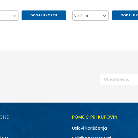
DODAJ U KORPU
DODAJ U 
Veličina
33
34
35
41
42
43
37
38
39
45
46
CIJE
POMOĆ PRI KUPOVINI
Uslovi korišćenja