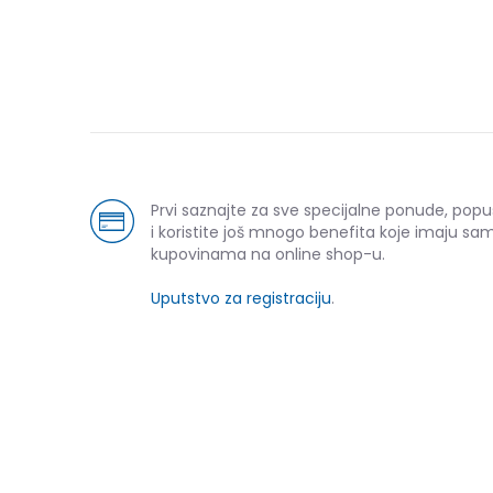
Prvi saznajte za sve specijalne ponude, pop
i koristite još mnogo benefita koje imaju sam
kupovinama na online shop-u.
Uputstvo za registraciju
.