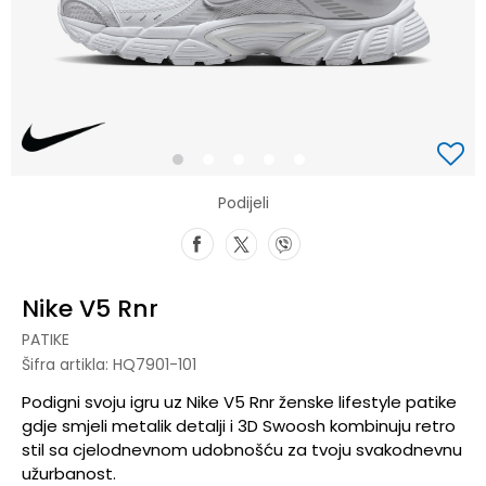
1
2
3
4
5
Podijeli
Nike V5 Rnr
PATIKE
Šifra artikla:
HQ7901-101
Podigni svoju igru uz Nike V5 Rnr ženske lifestyle patike
gdje smjeli metalik detalji i 3D Swoosh kombinuju retro
stil sa cjelodnevnom udobnošću za tvoju svakodnevnu
užurbanost.