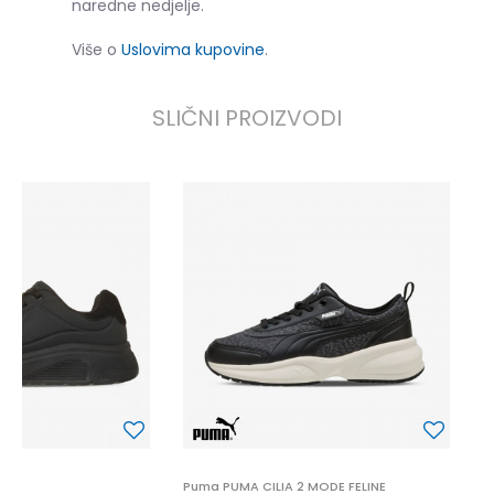
naredne nedjelje.
Više o
Uslovima kupovine
.
SLIČNI PROIZVODI
P
6
 2
Puma PUMA CILIA 2 MODE FELINE