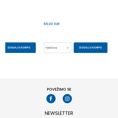
69,00
EUR
DODAJ U KORPU
Veličina
DODAJ U KORPU
43
44
37
38
39
40
41
POVEŽIMO SE
NEWSLETTER