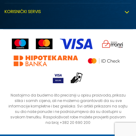
Click&Collect
Uslovi korišćenja
Zapošljavanje
KORISNIČKI SERVIS
Politika privatnosti
Saradnja sa nama
Isporuka
Kako kupiti
Sindikalna prodaja
Zamjena artikla
Uputstvo za registraciju
Kontakt
Reklamacije
Prodavnice
Povrat robe i povrat sredstava
Status porudžbine
Nastojimo da budemo što precizniji u opisu proizvoda, prikazu
slika i samih cijena, ali ne možemo garantovati da su sve
informacije kompletne i bez grešaka. Svi artikli prikazani na sajtu
su dio naše ponude i ne podrazumijeva da su dostupni u
svakom trenutku. Raspoloživost robe možete provjeriti pozivom
na broj +382 20 690 200