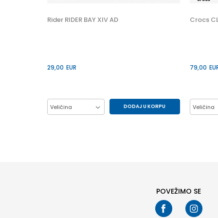
45-46
Rider RIDER BAY XIV AD
Crocs C
29,00
EUR
79,00
EU
DODAJ U KORPU
Veličina
Veličina
42
43
44
45-46
38-39
POVEŽIMO SE