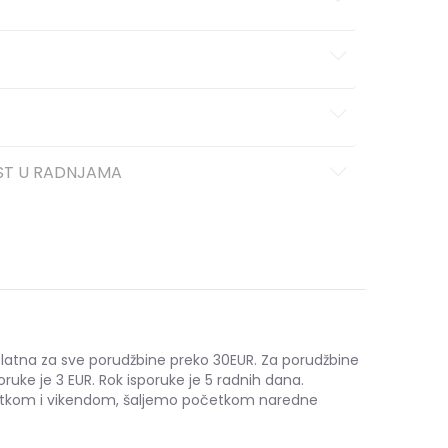
ST U RADNJAMA
platna za sve porudžbine preko 30EUR. Za porudžbine
oruke je 3 EUR. Rok isporuke je 5 radnih dana.
etkom i vikendom, šaljemo početkom naredne