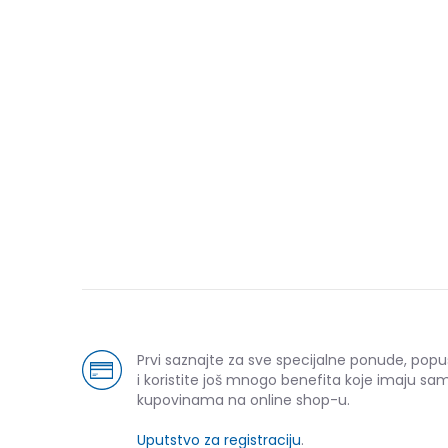
Prvi saznajte za sve specijalne ponude, pop
i koristite još mnogo benefita koje imaju sam
kupovinama na online shop-u.
Uputstvo za registraciju
.