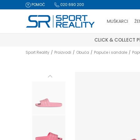
POMOĆ
020 690 200
MUŠKARCI
ŽE
CLICK & COLLECT Pl
Sport Reality
Proizvodi
Obuća
Papuče i sandale
Pap