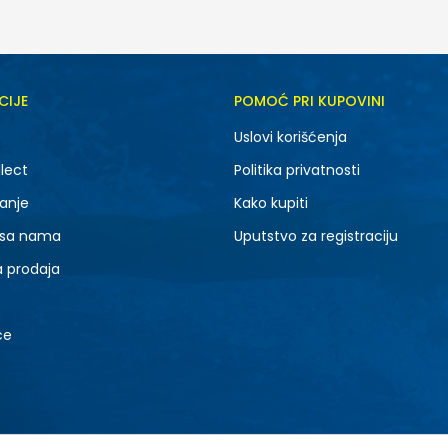
CIJE
POMOĆ PRI KUPOVINI
Uslovi korišćenja
lect
Politika privatnosti
anje
Kako kupiti
 sa nama
Uputstvo za registraciju
a prodaja
ce