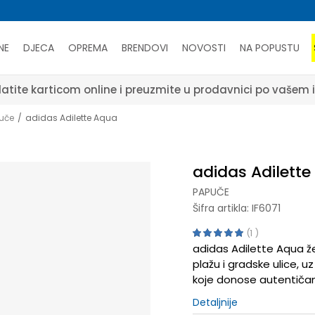
NE
DJECA
OPREMA
BRENDOVI
NOVOSTI
NA POPUSTU
atite karticom online i preuzmite u prodavnici po vašem 
uče
adidas Adilette Aqua
adidas Adilett
PAPUČE
Šifra artikla:
IF6071
1
adidas Adilette Aqua ž
plažu i gradske ulice, u
koje donose autentičan s
Detaljnije