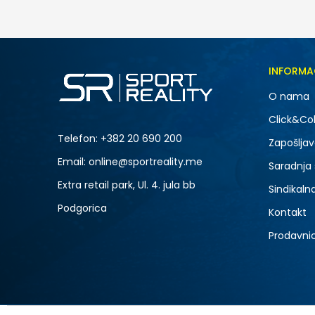
INFORMA
O nama
Click&Col
Telefon:
+382 20 690 200
Zapošljav
Email: online@sportreality.me
Saradnja
Extra retail park, Ul. 4. jula bb
Sindikaln
Podgorica
Kontakt
Prodavni