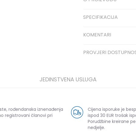
SPECIFIKACIJA
KOMENTARI
PROVJERI DOSTUPNO
JEDINSTVENA USLUGA
uste, rođendanska iznenađenja
Cijena isporuke je bes
o registrovani članovi pri
ispod 30 EUR trošak isp
Porudžbine kreirane p
nedjelje.