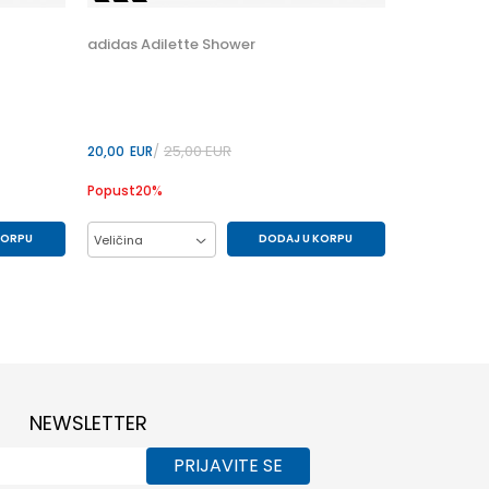
35
34
adidas Adilette Shower
25,00
EUR
20,00
EUR
Popust
20
%
KORPU
DODAJ U KORPU
Veličina
46
34
35
36
37
38
NEWSLETTER
PRIJAVITE SE