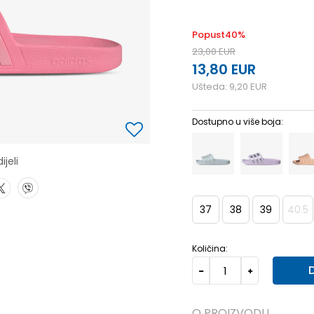
Popust
40
%
23,00
EUR
13,80
EUR
Ušteda:
9,20
EUR
Dostupno u više boja:
ijeli
37
38
39
40.5
Količina:
O PROIZVODU