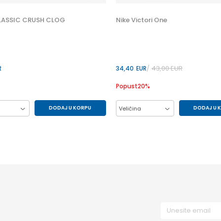
LASSIC CRUSH CLOG
Nike Victori One
43,00
EUR
R
34,40
EUR
Popust
20
%
DODAJ U KORPU
DODAJ U 
Veličina
39-40
41-42
42.5
44
45
47.5
41
48.5