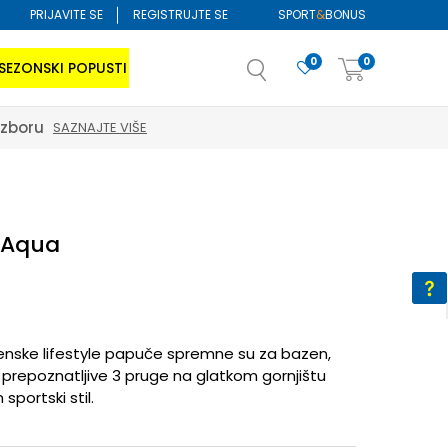
PRIJAVITE SE
REGISTRUJTE SE
SPORT
&
BONUS
0
0
SEZONSKI POPUSTI
izboru
SAZNAJTE VIŠE
e Aqua
enske lifestyle papuče spremne su za bazen,
z prepoznatljive 3 pruge na glatkom gornjištu
portski stil.