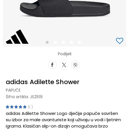
1
2
3
4
5
Podijeli
adidas Adilette Shower
PAPUČE
Šifra artikla:
JS2519
1
adidas Adilette Shower Logo dječije papuče savršen
su izbor za male avanturiste koji uživaju u vodi i ljetnim
igrama. Klasičan slip-on dizajn omogućava brzo