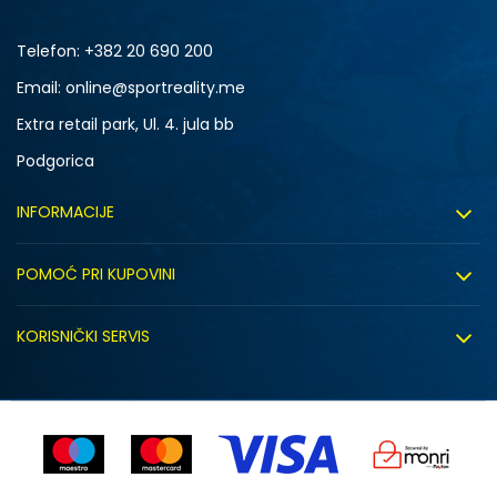
Telefon:
+382 20 690 200
Email: online@sportreality.me
Extra retail park, Ul. 4. jula bb
Podgorica
INFORMACIJE
O nama
POMOĆ PRI KUPOVINI
Click&Collect
Uslovi korišćenja
Zapošljavanje
KORISNIČKI SERVIS
Politika privatnosti
Saradnja sa nama
Isporuka
Kako kupiti
Sindikalna prodaja
Zamjena artikla
Uputstvo za registraciju
Kontakt
Reklamacije
Prodavnice
Povrat robe i povrat sredstava