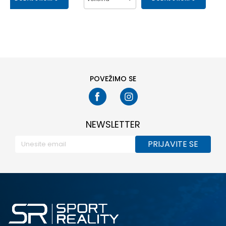
39
40.5
42
43
44
45-46
POVEŽIMO SE
NEWSLETTER
PRIJAVITE SE