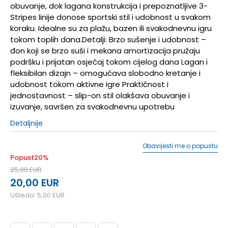
obuvanje, dok lagana konstrukcija i prepoznatljive 3-
Stripes linije donose sportski stil i udobnost u svakom
koraku. Idealne su za plažu, bazen ili svakodnevnu igru
tokom toplih dana.Detalji: Brzo sušenje i udobnost –
đon koji se brzo suši i mekana amortizacija pružaju
podršku i prijatan osjećaj tokom cijelog dana Lagan i
fleksibilan dizajn – omogućava slobodno kretanje i
udobnost tokom aktivne igre Praktičnost i
jednostavnost – slip-on stil olakšava obuvanje i
izuvanje, savršen za svakodnevnu upotrebu
Detaljnije
Obavijesti me o popustu
Popust
20
%
25,00
EUR
20,00
EUR
Ušteda:
5,00
EUR