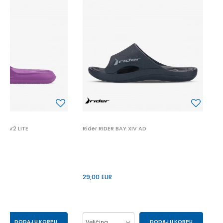
C
7
T V2 LITE
Rider RIDER BAY XIV AD
29,00
EUR
DODAJ U KORPU
Veličina
DODAJ U KORPU