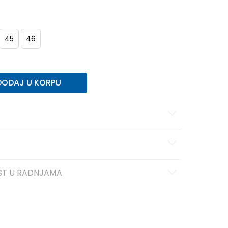
45
46
DODAJ U KORPU
ST U RADNJAMA