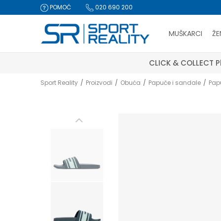
POMOĆ
020 690 200
MUŠKARCI
ŽE
CLICK & COLLECT Pl
Sport Reality
Proizvodi
Obuća
Papuče i sandale
Pap