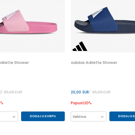
dilette Shower
adidas Adilette Shower
25,00
EUR
25,00
EUR
R
20,00
EUR
0
%
Popust
20
%
DODAJ U KORPU
DODAJ U 
Veličina
35
36
37
35
36
37