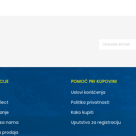
34
CIJE
POMOĆ PRI KUPOVINI
Uslovi korišćenja
lect
Politika privatnosti
anje
Kako kupiti
 sa nama
Uputstvo za registraciju
a prodaja