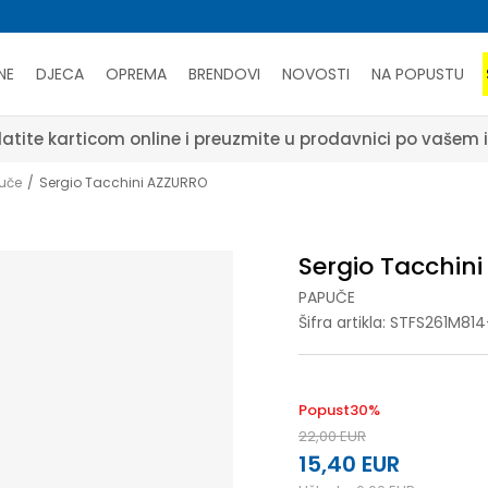
NE
DJECA
OPREMA
BRENDOVI
NOVOSTI
NA POPUSTU
atite karticom online i preuzmite u prodavnici po vašem 
uče
Sergio Tacchini AZZURRO
Sergio Tacchin
PAPUČE
Šifra artikla:
STFS261M814
Popust
30
%
22,00
EUR
15,40
EUR