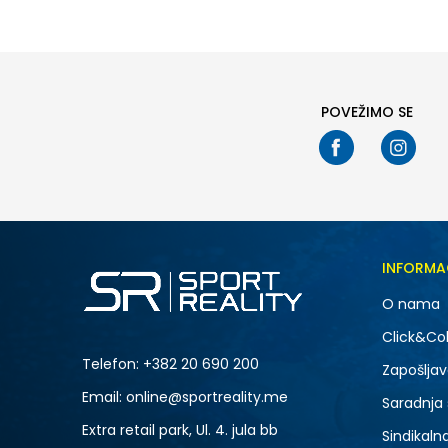
47.5
41
48.5
38
POVEŽIMO SE
INFORMA
O nama
Click&Col
Telefon:
+382 20 690 200
Zapošljav
Email: online@sportreality.me
Saradnja
Extra retail park, Ul. 4. jula bb
Sindikaln