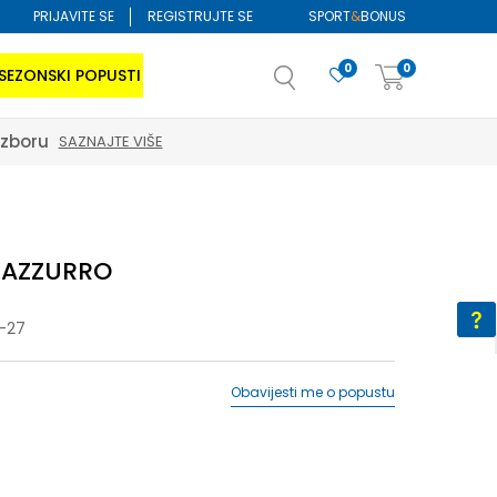
PRIJAVITE SE
REGISTRUJTE SE
SPORT
&
BONUS
0
0
SEZONSKI POPUSTI
izboru
SAZNAJTE VIŠE
i AZZURRO
-27
Obavijesti me o popustu