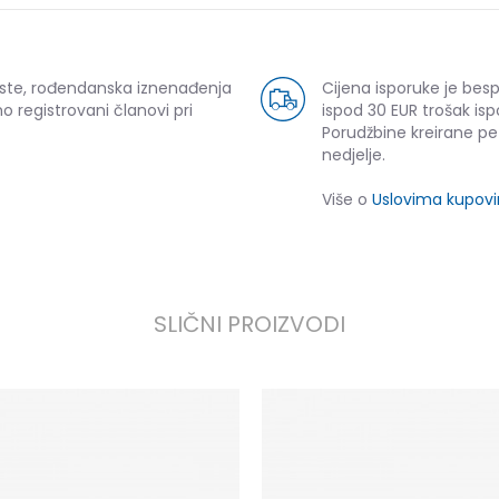
uste, rođendanska iznenađenja
Cijena isporuke je bes
o registrovani članovi pri
ispod 30 EUR trošak isp
Porudžbine kreirane p
nedjelje.
Više o
Uslovima kupov
SLIČNI PROIZVODI