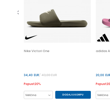
 U KORPU
37
Nike Victori One
adidas A
43,00
EUR
34,40
EUR
20,00
EU
Popust
20
%
Popust
2
DODAJ U KORPU
Veličina
Veličina
42.5
44
45
46
34