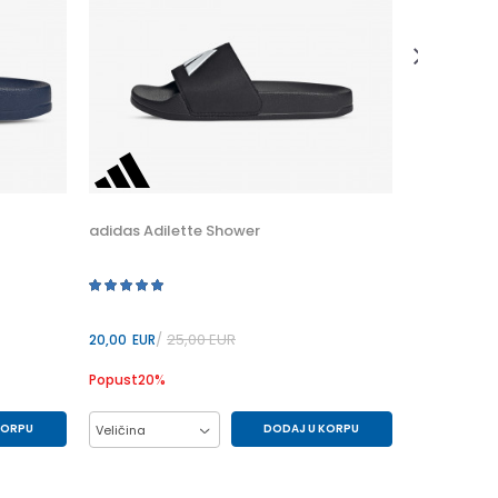
28,00
EUR
Popust
20
%
Veličina
36
adidas Adilette Shower
25,00
EUR
20,00
EUR
Popust
20
%
KORPU
DODAJ U KORPU
Veličina
38
34
35
36
37