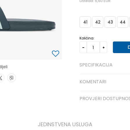
Ušteda:
6,60
EUR
41
42
43
44
Količina:
SPECIFIKACIJA
ijeli
KOMENTARI
PROVJERI DOSTUPNO
JEDINSTVENA USLUGA