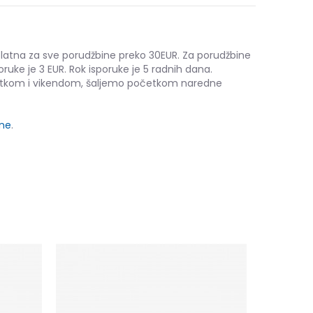
platna za sve porudžbine preko 30EUR. Za porudžbine
oruke je 3 EUR. Rok isporuke je 5 radnih dana.
etkom i vikendom, šaljemo početkom naredne
ine
.
Nike Kawa