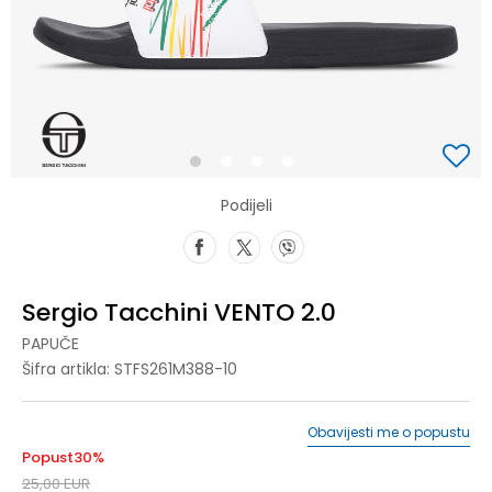
1
2
3
4
Podijeli
Sergio Tacchini VENTO 2.0
PAPUČE
Šifra artikla:
STFS261M388-10
Obavijesti me o popustu
Popust
30
%
25,00
EUR