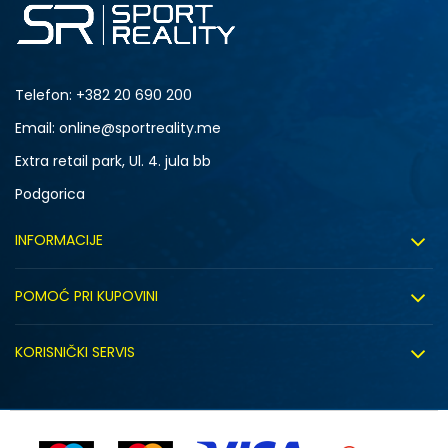
Telefon:
+382 20 690 200
Email: online@sportreality.me
Extra retail park, Ul. 4. jula bb
Podgorica
INFORMACIJE
O nama
POMOĆ PRI KUPOVINI
Click&Collect
Uslovi korišćenja
Zapošljavanje
KORISNIČKI SERVIS
Politika privatnosti
Saradnja sa nama
Isporuka
Kako kupiti
Sindikalna prodaja
Zamjena artikla
Uputstvo za registraciju
Kontakt