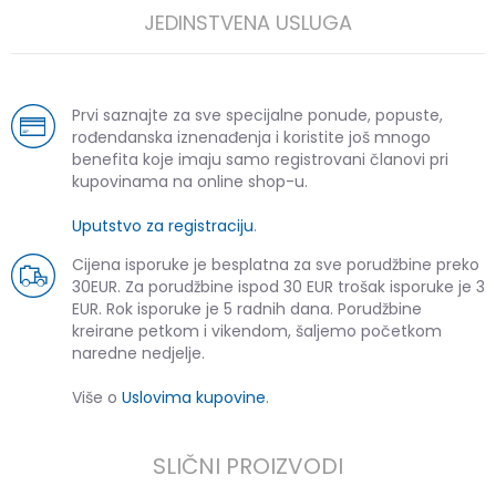
JEDINSTVENA USLUGA
Prvi saznajte za sve specijalne ponude, popuste,
rođendanska iznenađenja i koristite još mnogo
benefita koje imaju samo registrovani članovi pri
kupovinama na online shop-u.
Uputstvo za registraciju
.
Cijena isporuke je besplatna za sve porudžbine preko
30EUR. Za porudžbine ispod 30 EUR trošak isporuke je 3
EUR. Rok isporuke je 5 radnih dana. Porudžbine
kreirane petkom i vikendom, šaljemo početkom
naredne nedjelje.
Više o
Uslovima kupovine
.
SLIČNI PROIZVODI