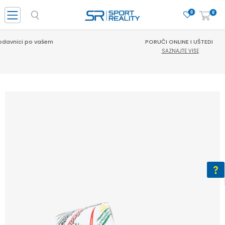
0
0
PORUČI ONLINE I UŠTEDI
SAZNAJTE VIŠE