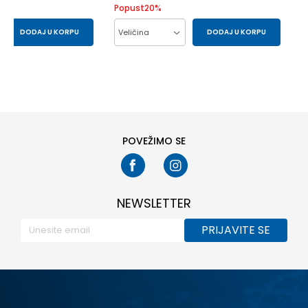
Popust
20
%
DODAJ U KORPU
Veličina
DODAJ U KORPU
40
37
42.5
44
45
46
47.5
41
48.5
POVEŽIMO SE
NEWSLETTER
PRIJAVITE SE